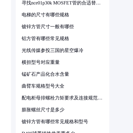
寻找nce01p30k MOSFET管的合适替代
型号
电梯的尺寸有哪些规格
镀锌方管尺寸一般有哪些
铝方管有哪些常见规格
光线传媒参投三国的星空爆冷
横担型号对应重量
锰矿石产品化合水含量
曲臂车规格型号大全
配电柜母排螺栓力矩要求及连接规范详
解
膨胀螺丝尺寸是多少
镀锌方管有哪些常见规格和型号