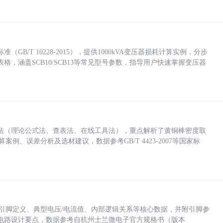
/T 10228-2015），提供1000kVA变压器损耗计算实例，分步
，涵盖SCB10/SCB13等常见型号参数，指导用户快速掌握变压器
法（理论公式法、查表法、在线工具法），重点解析了黄铜棒密度取
计算案例、误差分析及选材建议，数据参考GB/T 4423-2007等国家标
括各引脚定义、典型电压/电流值、内部逻辑关系等核心数据，并附引脚参
电路设计要点，数据参考自杭州士兰微电子官方规格书（版本