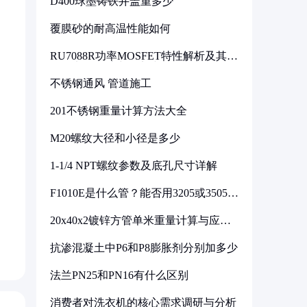
D400球墨铸铁井盖重多少
覆膜砂的耐高温性能如何
RU7088R功率MOSFET特性解析及其在
可调电源设计中的实践
不锈钢通风 管道施工
201不锈钢重量计算方法大全
M20螺纹大径和小径是多少
1-1/4 NPT螺纹参数及底孔尺寸详解
F1010E是什么管？能否用3205或3505代
换
20x40x2镀锌方管单米重量计算与应用
分析
抗渗混凝土中P6和P8膨胀剂分别加多少
法兰PN25和PN16有什么区别
消费者对洗衣机的核心需求调研与分析