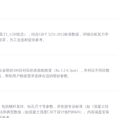
_1/2H状态），结合GB/T 5231-2012标准数据，详细分析其力学
差异，为工业选材提供参考。
砂200目对应的表面粗糙度（Ra 3.2-6.3μm），并对比不同目数
业实践，帮助用户根据需求选择合适的喷砂参数。
力，包括螺杆直径、钻孔尺寸等参数，并依据专业标准（如《混凝土结
方法和典型数值（如混凝土强度C30下设计值约80kN）。内容涵盖安装
员参考。