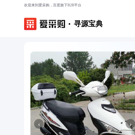
欢迎来到爱采购，百度旗下B2B平台
寻源宝典
‹
›