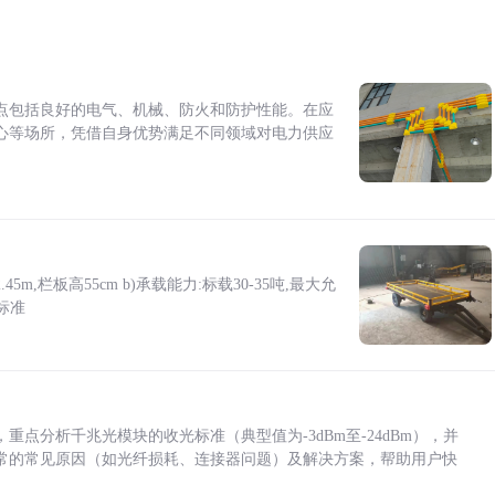
点包括良好的电气、机械、防火和防护性能。在应
心等场所，凭借自身优势满足不同领域对电力供应
5m,栏板高55cm b)承载能力:标载30-35吨,最大允
标准
点分析千兆光模块的收光标准（典型值为-3dBm至-24dBm），并
常的常见原因（如光纤损耗、连接器问题）及解决方案，帮助用户快