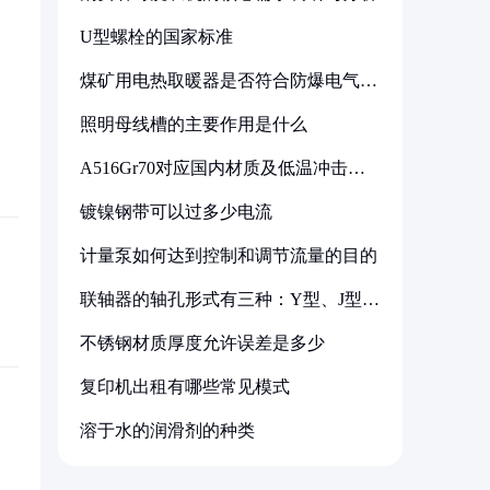
U型螺栓的国家标准
煤矿用电热取暖器是否符合防爆电气设
备标准
照明母线槽的主要作用是什么
A516Gr70对应国内材质及低温冲击要
求解析
镀镍钢带可以过多少电流
计量泵如何达到控制和调节流量的目的
联轴器的轴孔形式有三种：Y型、J型、
Z型
不锈钢材质厚度允许误差是多少
复印机出租有哪些常见模式
溶于水的润滑剂的种类