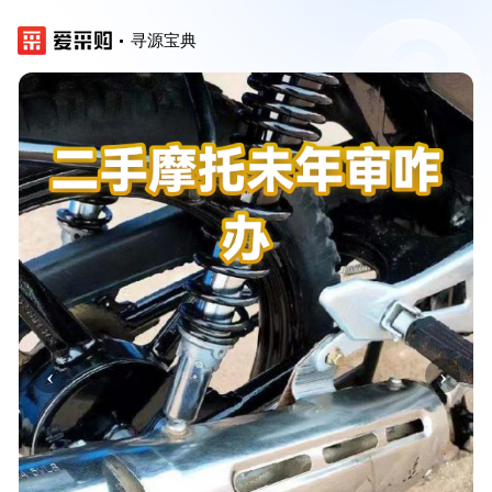
寻源宝典
‹
›