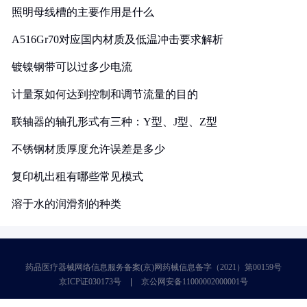
照明母线槽的主要作用是什么
A516Gr70对应国内材质及低温冲击要求解析
镀镍钢带可以过多少电流
计量泵如何达到控制和调节流量的目的
联轴器的轴孔形式有三种：Y型、J型、Z型
不锈钢材质厚度允许误差是多少
复印机出租有哪些常见模式
溶于水的润滑剂的种类
药品医疗器械网络信息服务备案(京)网药械信息备字（2021）第00159号
京ICP证030173号
京公网安备11000002000001号