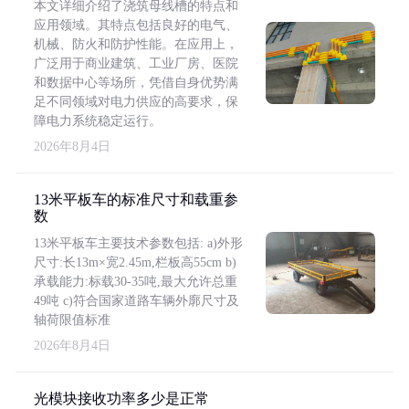
本文详细介绍了浇筑母线槽的特点和
应用领域。其特点包括良好的电气、
机械、防火和防护性能。在应用上，
广泛用于商业建筑、工业厂房、医院
和数据中心等场所，凭借自身优势满
足不同领域对电力供应的高要求，保
障电力系统稳定运行。
2026年8月4日
13米平板车的标准尺寸和载重参
数
13米平板车主要技术参数包括: a)外形
尺寸:长13m×宽2.45m,栏板高55cm b)
承载能力:标载30-35吨,最大允许总重
49吨 c)符合国家道路车辆外廓尺寸及
轴荷限值标准
2026年8月4日
光模块接收功率多少是正常