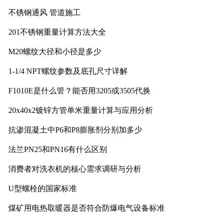
实践
不锈钢通风 管道施工
201不锈钢重量计算方法大全
M20螺纹大径和小径是多少
1-1/4 NPT螺纹参数及底孔尺寸详解
F1010E是什么管？能否用3205或3505代换
20x40x2镀锌方管单米重量计算与应用分析
抗渗混凝土中P6和P8膨胀剂分别加多少
法兰PN25和PN16有什么区别
消费者对洗衣机的核心需求调研与分析
U型螺栓的国家标准
煤矿用电热取暖器是否符合防爆电气设备标准