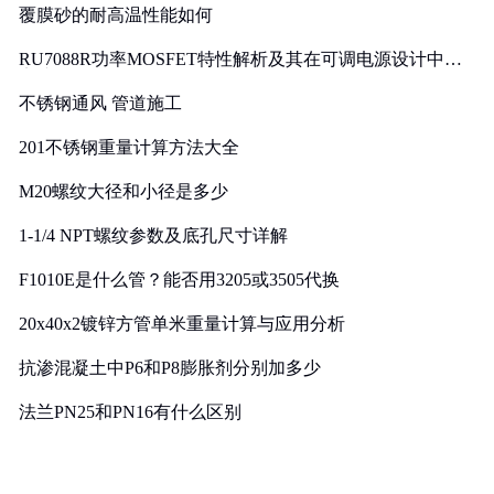
覆膜砂的耐高温性能如何
RU7088R功率MOSFET特性解析及其在可调电源设计中的
实践
不锈钢通风 管道施工
201不锈钢重量计算方法大全
M20螺纹大径和小径是多少
1-1/4 NPT螺纹参数及底孔尺寸详解
F1010E是什么管？能否用3205或3505代换
20x40x2镀锌方管单米重量计算与应用分析
抗渗混凝土中P6和P8膨胀剂分别加多少
法兰PN25和PN16有什么区别
消费者对洗衣机的核心需求调研与分析