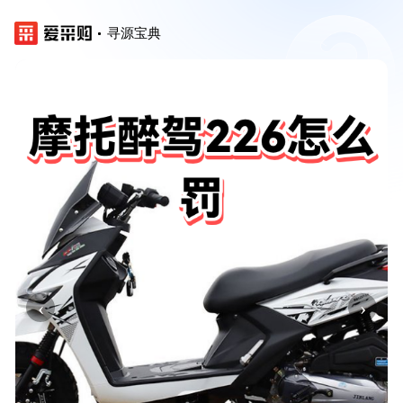
寻源宝典
‹
›