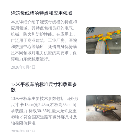
浇筑母线槽的特点和应用领域
本文详细介绍了浇筑母线槽的特点和
应用领域。其特点包括良好的电气、
机械、防火和防护性能。在应用上，
广泛用于商业建筑、工业厂房、医院
和数据中心等场所，凭借自身优势满
足不同领域对电力供应的高要求，保
障电力系统稳定运行。
2026年8月4日
13米平板车的标准尺寸和载重参
数
13米平板车主要技术参数包括: a)外形
尺寸:长13m×宽2.45m,栏板高55cm b)
承载能力:标载30-35吨,最大允许总重
49吨 c)符合国家道路车辆外廓尺寸及
轴荷限值标准
2026年8月4日