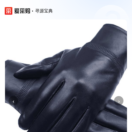
寻源宝典
‹
›