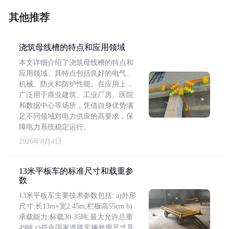
其他推荐
浇筑母线槽的特点和应用领域
本文详细介绍了浇筑母线槽的特点和
应用领域。其特点包括良好的电气、
机械、防火和防护性能。在应用上，
广泛用于商业建筑、工业厂房、医院
和数据中心等场所，凭借自身优势满
足不同领域对电力供应的高要求，保
障电力系统稳定运行。
2026年8月4日
13米平板车的标准尺寸和载重参
数
13米平板车主要技术参数包括: a)外形
尺寸:长13m×宽2.45m,栏板高55cm b)
承载能力:标载30-35吨,最大允许总重
49吨 c)符合国家道路车辆外廓尺寸及