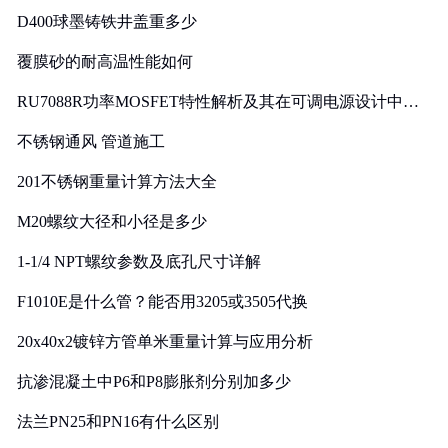
D400球墨铸铁井盖重多少
覆膜砂的耐高温性能如何
RU7088R功率MOSFET特性解析及其在可调电源设计中的
实践
不锈钢通风 管道施工
201不锈钢重量计算方法大全
M20螺纹大径和小径是多少
1-1/4 NPT螺纹参数及底孔尺寸详解
F1010E是什么管？能否用3205或3505代换
20x40x2镀锌方管单米重量计算与应用分析
抗渗混凝土中P6和P8膨胀剂分别加多少
法兰PN25和PN16有什么区别