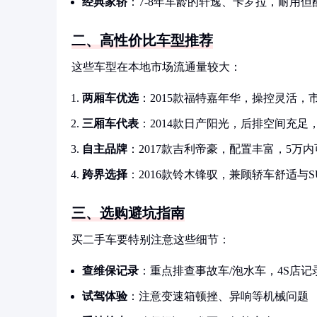
经典家轿
：7-8年车龄的轩逸、卡罗拉，耐用但
二、高性价比车型推荐
这些车型在本地市场流通量较大：
两厢车优选
：2015款福特嘉年华，操控灵活，市
三厢车代表
：2014款日产阳光，后排空间充足，
自主品牌
：2017款吉利帝豪，配置丰富，5万
跨界选择
：2016款铃木锋驭，兼顾轿车舒适与S
三、选购避坑指南
买二手车要特别注意这些细节：
查维保记录
：重点排查事故车/泡水车，4S店记
试驾体验
：注意变速箱顿挫、异响等机械问题