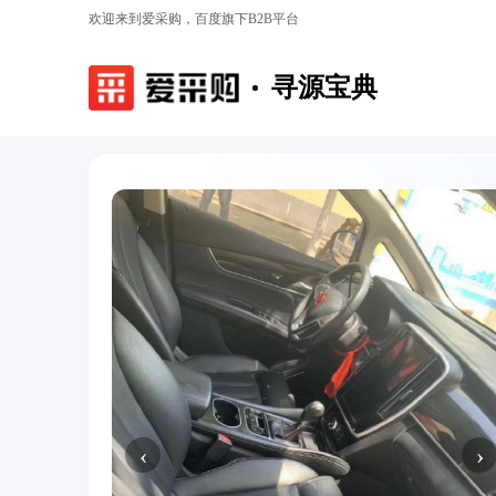
欢迎来到爱采购，百度旗下B2B平台
寻源宝典
‹
›