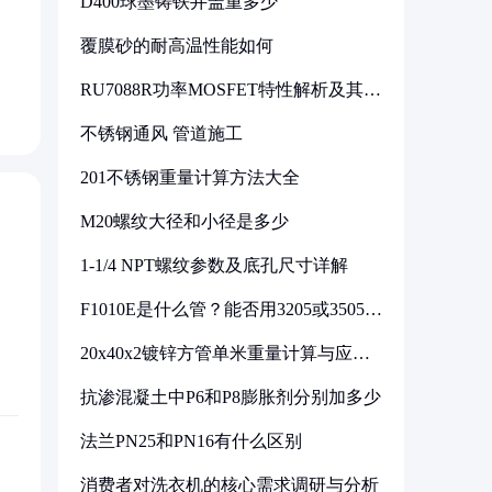
D400球墨铸铁井盖重多少
覆膜砂的耐高温性能如何
RU7088R功率MOSFET特性解析及其在
可调电源设计中的实践
不锈钢通风 管道施工
201不锈钢重量计算方法大全
M20螺纹大径和小径是多少
1-1/4 NPT螺纹参数及底孔尺寸详解
F1010E是什么管？能否用3205或3505代
换
20x40x2镀锌方管单米重量计算与应用
分析
抗渗混凝土中P6和P8膨胀剂分别加多少
法兰PN25和PN16有什么区别
消费者对洗衣机的核心需求调研与分析