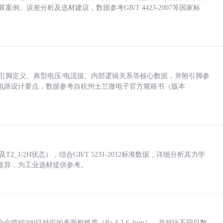
计算案例、误差分析及选材建议，数据参考GB/T 4423-2007等国家标
括各引脚定义、典型电压/电流值、内部逻辑关系等核心数据，并附引脚参
电路设计要点，数据参考自杭州士兰微电子官方规格书（版本
_1/2H状态），结合GB/T 5231-2012标准数据，详细分析其力学
差异，为工业选材提供参考。
砂200目对应的表面粗糙度（Ra 3.2-6.3μm），并对比不同目数