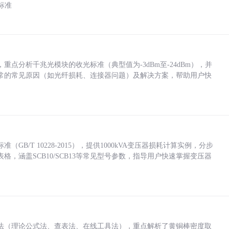
标准
点分析千兆光模块的收光标准（典型值为-3dBm至-24dBm），并
常的常见原因（如光纤损耗、连接器问题）及解决方案，帮助用户快
/T 10228-2015），提供1000kVA变压器损耗计算实例，分步
，涵盖SCB10/SCB13等常见型号参数，指导用户快速掌握变压器
法（理论公式法、查表法、在线工具法），重点解析了黄铜棒密度取