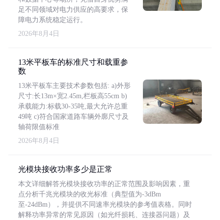
足不同领域对电力供应的高要求，保
障电力系统稳定运行。
2026年8月4日
13米平板车的标准尺寸和载重参
数
13米平板车主要技术参数包括: a)外形
尺寸:长13m×宽2.45m,栏板高55cm b)
承载能力:标载30-35吨,最大允许总重
49吨 c)符合国家道路车辆外廓尺寸及
轴荷限值标准
2026年8月4日
光模块接收功率多少是正常
本文详细解答光模块接收功率的正常范围及影响因素，重
点分析千兆光模块的收光标准（典型值为-3dBm
至-24dBm），并提供不同速率光模块的参考值表格。同时
解释功率异常的常见原因（如光纤损耗、连接器问题）及