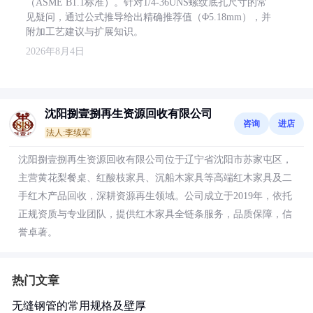
（ASME B1.1标准）。针对1/4-36UNS螺纹底孔尺寸的常
见疑问，通过公式推导给出精确推荐值（Φ5.18mm），并
附加工艺建议与扩展知识。
2026年8月4日
沈阳捌壹捌再生资源回收有限公司
咨询
进店
法人:李续军
沈阳捌壹捌再生资源回收有限公司位于辽宁省沈阳市苏家屯区，
主营黄花梨餐桌、红酸枝家具、沉船木家具等高端红木家具及二
手红木产品回收，深耕资源再生领域。公司成立于2019年，依托
正规资质与专业团队，提供红木家具全链条服务，品质保障，信
誉卓著。
热门文章
无缝钢管的常用规格及壁厚