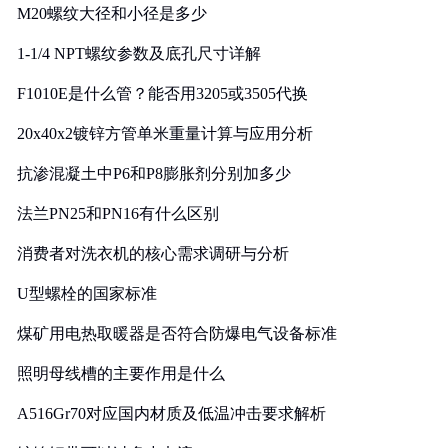
M20螺纹大径和小径是多少
1-1/4 NPT螺纹参数及底孔尺寸详解
F1010E是什么管？能否用3205或3505代换
20x40x2镀锌方管单米重量计算与应用分析
抗渗混凝土中P6和P8膨胀剂分别加多少
法兰PN25和PN16有什么区别
消费者对洗衣机的核心需求调研与分析
U型螺栓的国家标准
煤矿用电热取暖器是否符合防爆电气设备标准
照明母线槽的主要作用是什么
A516Gr70对应国内材质及低温冲击要求解析