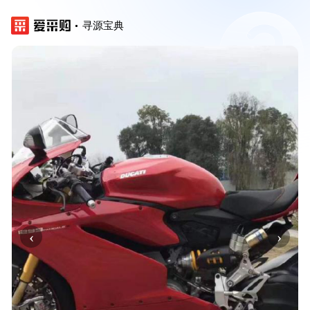
寻源宝典
‹
›