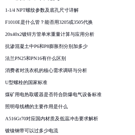
1-1/4 NPT螺纹参数及底孔尺寸详解
F1010E是什么管？能否用3205或3505代换
20x40x2镀锌方管单米重量计算与应用分析
抗渗混凝土中P6和P8膨胀剂分别加多少
法兰PN25和PN16有什么区别
消费者对洗衣机的核心需求调研与分析
U型螺栓的国家标准
煤矿用电热取暖器是否符合防爆电气设备标准
照明母线槽的主要作用是什么
A516Gr70对应国内材质及低温冲击要求解析
镀镍钢带可以过多少电流