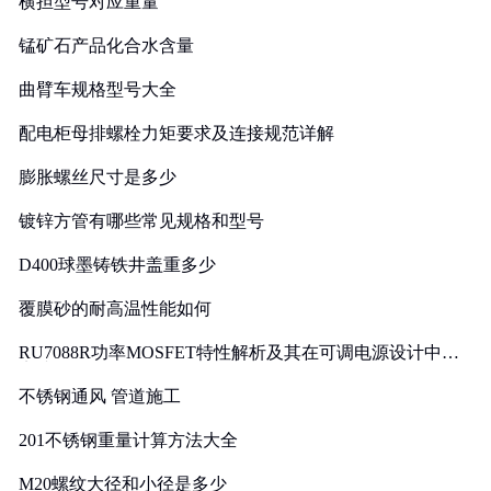
横担型号对应重量
锰矿石产品化合水含量
曲臂车规格型号大全
配电柜母排螺栓力矩要求及连接规范详解
膨胀螺丝尺寸是多少
镀锌方管有哪些常见规格和型号
D400球墨铸铁井盖重多少
覆膜砂的耐高温性能如何
RU7088R功率MOSFET特性解析及其在可调电源设计中的
实践
不锈钢通风 管道施工
201不锈钢重量计算方法大全
M20螺纹大径和小径是多少