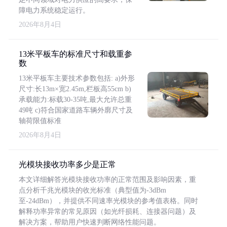
障电力系统稳定运行。
2026年8月4日
13米平板车的标准尺寸和载重参
数
13米平板车主要技术参数包括: a)外形
尺寸:长13m×宽2.45m,栏板高55cm b)
承载能力:标载30-35吨,最大允许总重
49吨 c)符合国家道路车辆外廓尺寸及
轴荷限值标准
2026年8月4日
光模块接收功率多少是正常
本文详细解答光模块接收功率的正常范围及影响因素，重
点分析千兆光模块的收光标准（典型值为-3dBm
至-24dBm），并提供不同速率光模块的参考值表格。同时
解释功率异常的常见原因（如光纤损耗、连接器问题）及
解决方案，帮助用户快速判断网络性能问题。