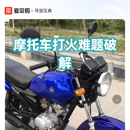
寻源宝典
‹
›