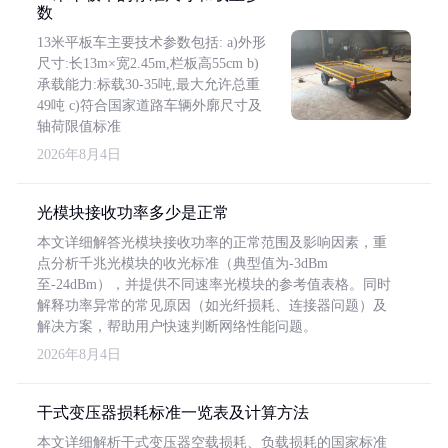
数
13米平板车主要技术参数包括: a)外形
尺寸:长13m×宽2.45m,栏板高55cm b)
承载能力:标载30-35吨,最大允许总重
49吨 c)符合国家道路车辆外廓尺寸及
轴荷限值标准
2026年8月4日
光模块接收功率多少是正常
本文详细解答光模块接收功率的正常范围及影响因素，重
点分析千兆光模块的收光标准（典型值为-3dBm
至-24dBm），并提供不同速率光模块的参考值表格。同时
解释功率异常的常见原因（如光纤损耗、连接器问题）及
解决方案，帮助用户快速判断网络性能问题。
2026年8月4日
干式变压器损耗标准一览表及计算方法
本文详细解析干式变压器空载损耗、负载损耗的国家标准