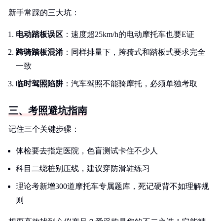
新手常踩的三大坑：
电动踏板误区
：速度超25km/h的电动摩托车也要E证
跨骑踏板混淆
：同样排量下，跨骑式和踏板式要求完全
一致
临时驾照陷阱
：汽车驾照不能骑摩托，必须单独考取
三、考照避坑指南
记住三个关键步骤：
体检要去指定医院，色盲测试卡住不少人
科目二绕桩别压线，建议穿防滑鞋练习
理论考新增300道摩托车专属题库，死记硬背不如理解规
则