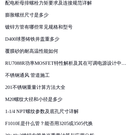
配电柜母排螺栓力矩要求及连接规范详解
膨胀螺丝尺寸是多少
镀锌方管有哪些常见规格和型号
D400球墨铸铁井盖重多少
覆膜砂的耐高温性能如何
RU7088R功率MOSFET特性解析及其在可调电源设计中的
实践
不锈钢通风 管道施工
201不锈钢重量计算方法大全
M20螺纹大径和小径是多少
1-1/4 NPT螺纹参数及底孔尺寸详解
F1010E是什么管？能否用3205或3505代换