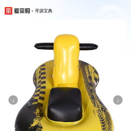
寻源宝典
‹
›