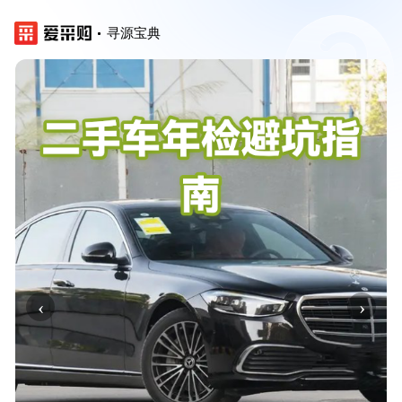
寻源宝典
‹
›