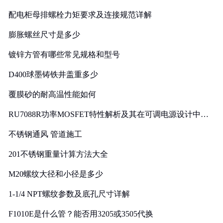
配电柜母排螺栓力矩要求及连接规范详解
膨胀螺丝尺寸是多少
镀锌方管有哪些常见规格和型号
D400球墨铸铁井盖重多少
覆膜砂的耐高温性能如何
RU7088R功率MOSFET特性解析及其在可调电源设计中的
实践
不锈钢通风 管道施工
201不锈钢重量计算方法大全
M20螺纹大径和小径是多少
1-1/4 NPT螺纹参数及底孔尺寸详解
F1010E是什么管？能否用3205或3505代换