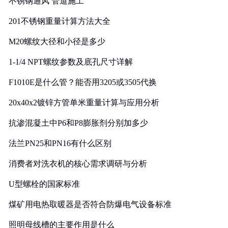
不锈钢通风 管道施工
201不锈钢重量计算方法大全
M20螺纹大径和小径是多少
1-1/4 NPT螺纹参数及底孔尺寸详解
F1010E是什么管？能否用3205或3505代换
20x40x2镀锌方管单米重量计算与应用分析
抗渗混凝土中P6和P8膨胀剂分别加多少
法兰PN25和PN16有什么区别
消费者对洗衣机的核心需求调研与分析
U型螺栓的国家标准
煤矿用电热取暖器是否符合防爆电气设备标准
照明母线槽的主要作用是什么