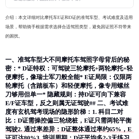
介绍：
本文详细对比摩托车E证和D证的准驾车型、考试难度及适用
场景，帮助骑手根据需求选择合适驾照类型，避免因证照不符带来
的困扰。
一、准驾车型大不同摩托车驾照字母背后的秘
密：*
D证特权
：可驾驶三轮摩托+两轮摩托+轻
便摩托，像瑞士军刀般全能*
E证局限
：仅限两
轮摩托（含踏板车）和轻便摩托，像专用螺丝
刀够用但单一*
隐藏规则
：持D证可向下兼容
E/F证车型，反之则属无证驾驶## 二、考试难
度有玄机驾考现场的隐形阶梯：1.
科目二对
比
：D证需操控偏三轮绕桩，E证只需两轮平衡
驾驶2.
通过率差异
：D证整体通过率约65%，E
证可达80%3.
培训周期
：D证平均多2-3天练习