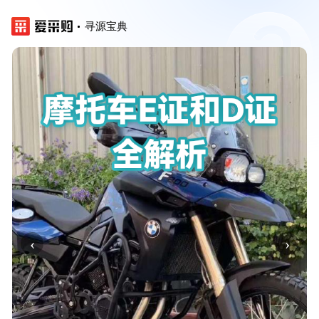
寻源宝典
‹
›