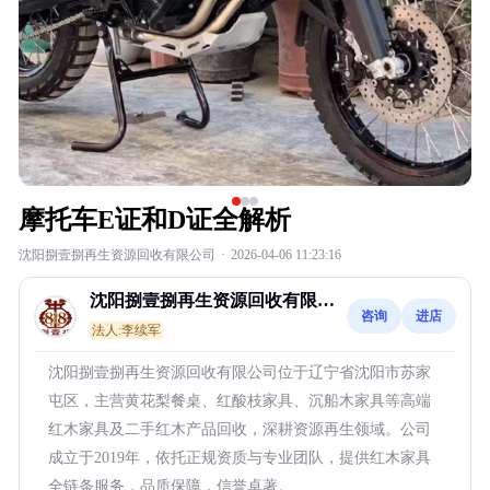
摩托车E证和D证全解析
沈阳捌壹捌再生资源回收有限公司
·
2026-04-06 11:23:16
沈阳捌壹捌再生资源回收有限公
咨询
进店
司
法人:李续军
沈阳捌壹捌再生资源回收有限公司位于辽宁省沈阳市苏家
屯区，主营黄花梨餐桌、红酸枝家具、沉船木家具等高端
红木家具及二手红木产品回收，深耕资源再生领域。公司
成立于2019年，依托正规资质与专业团队，提供红木家具
全链条服务，品质保障，信誉卓著。