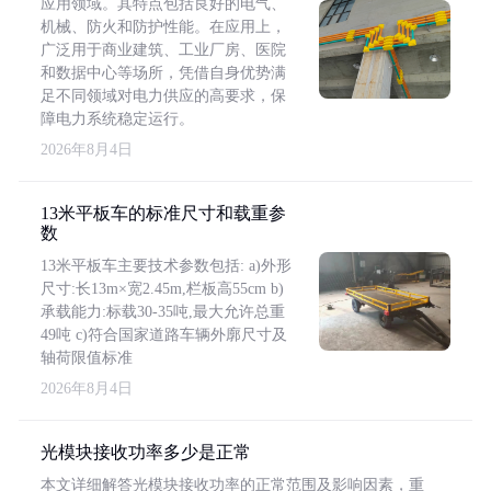
应用领域。其特点包括良好的电气、
机械、防火和防护性能。在应用上，
广泛用于商业建筑、工业厂房、医院
和数据中心等场所，凭借自身优势满
足不同领域对电力供应的高要求，保
障电力系统稳定运行。
2026年8月4日
13米平板车的标准尺寸和载重参
数
13米平板车主要技术参数包括: a)外形
尺寸:长13m×宽2.45m,栏板高55cm b)
承载能力:标载30-35吨,最大允许总重
49吨 c)符合国家道路车辆外廓尺寸及
轴荷限值标准
2026年8月4日
光模块接收功率多少是正常
本文详细解答光模块接收功率的正常范围及影响因素，重