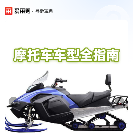
寻源宝典
‹
›