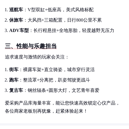
巡航车
：V型双缸+低座高，美式风格标配
休旅车
：大风挡+三箱配置，日行800公里不累
ADV车型
：长行程悬挂+全地形胎，轻度越野无压力
三、性能与乐趣担当
追求速度与激情的玩家会关注：
街车
：裸露车架+直立骑姿，城市穿行灵活
跑车
：整流罩+分离把，趴姿驾驶更战斗
复古车
：钢丝辐条+圆形大灯，文艺青年喜爱
爱采购产品库海量丰富，能让您快速高效锁定心仪产品，
各位商家老板别再犹豫，赶紧体验起来！