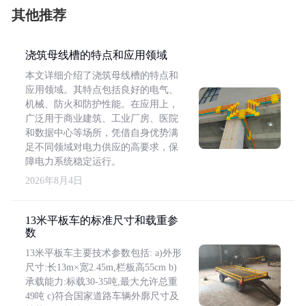
其他推荐
浇筑母线槽的特点和应用领域
本文详细介绍了浇筑母线槽的特点和
应用领域。其特点包括良好的电气、
机械、防火和防护性能。在应用上，
广泛用于商业建筑、工业厂房、医院
和数据中心等场所，凭借自身优势满
足不同领域对电力供应的高要求，保
障电力系统稳定运行。
2026年8月4日
13米平板车的标准尺寸和载重参
数
13米平板车主要技术参数包括: a)外形
尺寸:长13m×宽2.45m,栏板高55cm b)
承载能力:标载30-35吨,最大允许总重
49吨 c)符合国家道路车辆外廓尺寸及