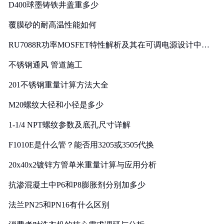
D400球墨铸铁井盖重多少
覆膜砂的耐高温性能如何
RU7088R功率MOSFET特性解析及其在可调电源设计中的
实践
不锈钢通风 管道施工
201不锈钢重量计算方法大全
M20螺纹大径和小径是多少
1-1/4 NPT螺纹参数及底孔尺寸详解
F1010E是什么管？能否用3205或3505代换
20x40x2镀锌方管单米重量计算与应用分析
抗渗混凝土中P6和P8膨胀剂分别加多少
法兰PN25和PN16有什么区别