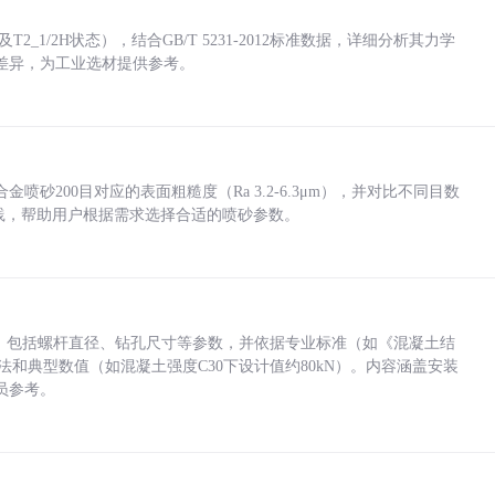
_1/2H状态），结合GB/T 5231-2012标准数据，详细分析其力学
差异，为工业选材提供参考。
砂200目对应的表面粗糙度（Ra 3.2-6.3μm），并对比不同目数
业实践，帮助用户根据需求选择合适的喷砂参数。
力，包括螺杆直径、钻孔尺寸等参数，并依据专业标准（如《混凝土结
方法和典型数值（如混凝土强度C30下设计值约80kN）。内容涵盖安装
员参考。