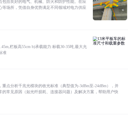
点包括良好的电气、机械、防火和防护性能。在应
心等场所，凭借自身优势满足不同领域对电力供应
5m,栏板高55cm b)承载能力:标载30-35吨,最大允
标准
点分析千兆光模块的收光标准（典型值为-3dBm至-24dBm），并
常的常见原因（如光纤损耗、连接器问题）及解决方案，帮助用户快