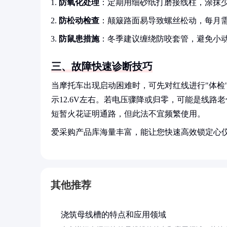
防氧化处理
：定期用细砂纸打磨接线柱，涂抹
防松动检查
：颠簸路面易导致螺丝松动，每月
防鼠患措施
：冬季建议缠绕防咬套管，避免小
三、故障快速诊断技巧
当摩托车出现启动困难时，可先对红线进行"体检
示12.6V左右。若电压骤降或归零，可能是线
短暂火花证明通路，但此法不宜频繁使用。
爱采购产品库海量丰富，能让您快速高效锁定心
其他推荐
浇筑母线槽的特点和应用领域