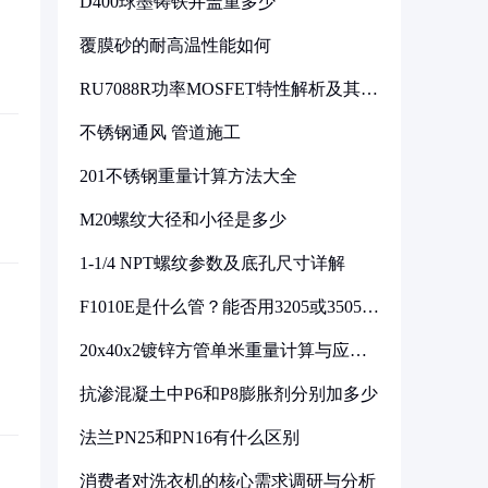
D400球墨铸铁井盖重多少
覆膜砂的耐高温性能如何
RU7088R功率MOSFET特性解析及其在
可调电源设计中的实践
不锈钢通风 管道施工
201不锈钢重量计算方法大全
M20螺纹大径和小径是多少
1-1/4 NPT螺纹参数及底孔尺寸详解
F1010E是什么管？能否用3205或3505代
换
20x40x2镀锌方管单米重量计算与应用
分析
抗渗混凝土中P6和P8膨胀剂分别加多少
法兰PN25和PN16有什么区别
消费者对洗衣机的核心需求调研与分析