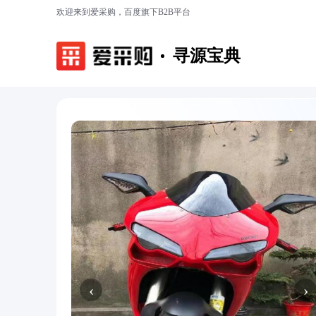
欢迎来到爱采购，百度旗下B2B平台
寻源宝典
‹
›