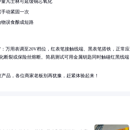
少量凡士林可延缓铜芯氧化
需手动紧固一次
动物误食酿成短路
"：万用表调至20V档位，红表笔接触线端、黑表笔搭铁，正常应
路老化断裂或保险丝熔断。简易测试可用金属钥匙同时触碰红黑线端
仪产品，各位商家老板别再犹豫，赶紧体验起来！