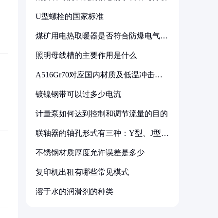
U型螺栓的国家标准
煤矿用电热取暖器是否符合防爆电气设
备标准
照明母线槽的主要作用是什么
A516Gr70对应国内材质及低温冲击要
求解析
镀镍钢带可以过多少电流
计量泵如何达到控制和调节流量的目的
联轴器的轴孔形式有三种：Y型、J型、
Z型
不锈钢材质厚度允许误差是多少
复印机出租有哪些常见模式
溶于水的润滑剂的种类