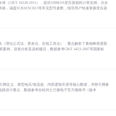
/T 10228-2015），提供1000kVA变压器损耗计算实例，分步
，涵盖SCB10/SCB13等常见型号参数，指导用户快速掌握变压器
法（理论公式法、查表法、在线工具法），重点解析了黄铜棒密度取
计算案例、误差分析及选材建议，数据参考GB/T 4423-2007等国家标
括各引脚定义、典型电压/电流值、内部逻辑关系等核心数据，并附引脚参
电路设计要点，数据参考自杭州士兰微电子官方规格书（版本