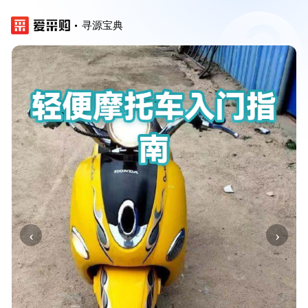
寻源宝典
‹
›