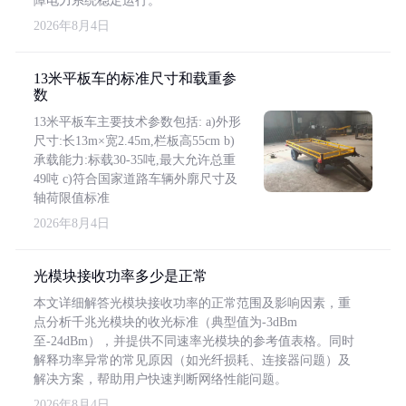
障电力系统稳定运行。
2026年8月4日
13米平板车的标准尺寸和载重参
数
13米平板车主要技术参数包括: a)外形
尺寸:长13m×宽2.45m,栏板高55cm b)
承载能力:标载30-35吨,最大允许总重
49吨 c)符合国家道路车辆外廓尺寸及
轴荷限值标准
2026年8月4日
光模块接收功率多少是正常
本文详细解答光模块接收功率的正常范围及影响因素，重
点分析千兆光模块的收光标准（典型值为-3dBm
至-24dBm），并提供不同速率光模块的参考值表格。同时
解释功率异常的常见原因（如光纤损耗、连接器问题）及
解决方案，帮助用户快速判断网络性能问题。
2026年8月4日