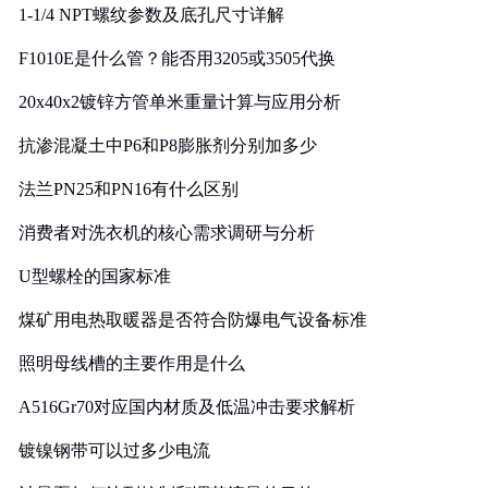
1-1/4 NPT螺纹参数及底孔尺寸详解
F1010E是什么管？能否用3205或3505代换
20x40x2镀锌方管单米重量计算与应用分析
抗渗混凝土中P6和P8膨胀剂分别加多少
法兰PN25和PN16有什么区别
消费者对洗衣机的核心需求调研与分析
U型螺栓的国家标准
煤矿用电热取暖器是否符合防爆电气设备标准
照明母线槽的主要作用是什么
A516Gr70对应国内材质及低温冲击要求解析
镀镍钢带可以过多少电流