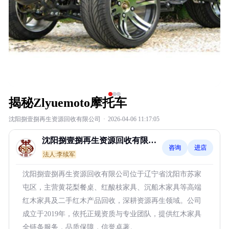
揭秘Zlyuemoto摩托车
沈阳捌壹捌再生资源回收有限公司
·
2026-04-06 11:17:05
沈阳捌壹捌再生资源回收有限公
咨询
进店
司
法人:李续军
沈阳捌壹捌再生资源回收有限公司位于辽宁省沈阳市苏家
屯区，主营黄花梨餐桌、红酸枝家具、沉船木家具等高端
红木家具及二手红木产品回收，深耕资源再生领域。公司
成立于2019年，依托正规资质与专业团队，提供红木家具
全链条服务，品质保障，信誉卓著。