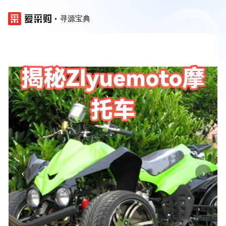
寻源宝典
‹
›