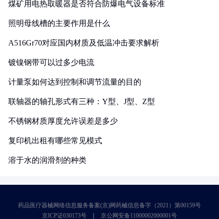
煤矿用电热取暖器是否符合防爆电气设备标准
照明母线槽的主要作用是什么
A516Gr70对应国内材质及低温冲击要求解析
镀镍钢带可以过多少电流
计量泵如何达到控制和调节流量的目的
联轴器的轴孔形式有三种：Y型、J型、Z型
不锈钢材质厚度允许误差是多少
复印机出租有哪些常见模式
溶于水的润滑剂的种类
药品医疗器械网络信息服务备案(京)网药械信息备字（2021）第00159号
京ICP证030173号
京公网安备11000002000001号