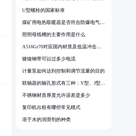
U型螺栓的国家标准
煤矿用电热取暖器是否符合防爆电气设
备标准
照明母线槽的主要作用是什么
A516Gr70对应国内材质及低温冲击要
求解析
镀镍钢带可以过多少电流
计量泵如何达到控制和调节流量的目的
联轴器的轴孔形式有三种：Y型、J型、
Z型
不锈钢材质厚度允许误差是多少
复印机出租有哪些常见模式
溶于水的润滑剂的种类