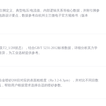
括各引脚定义、典型电压/电流值、内部逻辑关系等核心数据，并附引脚参
电路设计要点，数据参考自杭州士兰微电子官方规格书（版本
_1/2H状态），结合GB/T 5231-2012标准数据，详细分析其力学
差异，为工业选材提供参考。
砂200目对应的表面粗糙度（Ra 3.2-6.3μm），并对比不同目数
业实践，帮助用户根据需求选择合适的喷砂参数。