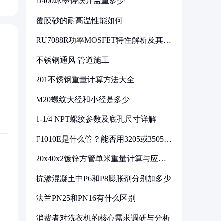
D400球墨铸铁井盖重多少
覆膜砂的耐高温性能如何
RU7088R功率MOSFET特性解析及其在
可调电源设计中的实践
不锈钢通风 管道施工
201不锈钢重量计算方法大全
M20螺纹大径和小径是多少
1-1/4 NPT螺纹参数及底孔尺寸详解
F1010E是什么管？能否用3205或3505代
换
20x40x2镀锌方管单米重量计算与应用
分析
抗渗混凝土中P6和P8膨胀剂分别加多少
法兰PN25和PN16有什么区别
消费者对洗衣机的核心需求调研与分析