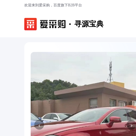
欢迎来到爱采购，百度旗下B2B平台
寻源宝典
‹
›