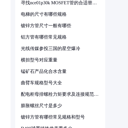
寻找nce01p30k MOSFET管的合适替代
型号
电梯的尺寸有哪些规格
镀锌方管尺寸一般有哪些
铝方管有哪些常见规格
光线传媒参投三国的星空爆冷
横担型号对应重量
锰矿石产品化合水含量
曲臂车规格型号大全
配电柜母排螺栓力矩要求及连接规范详
解
膨胀螺丝尺寸是多少
镀锌方管有哪些常见规格和型号