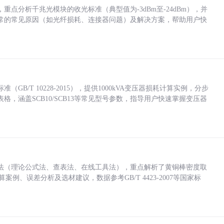
点分析千兆光模块的收光标准（典型值为-3dBm至-24dBm），并
常的常见原因（如光纤损耗、连接器问题）及解决方案，帮助用户快
/T 10228-2015），提供1000kVA变压器损耗计算实例，分步
，涵盖SCB10/SCB13等常见型号参数，指导用户快速掌握变压器
法（理论公式法、查表法、在线工具法），重点解析了黄铜棒密度取
计算案例、误差分析及选材建议，数据参考GB/T 4423-2007等国家标