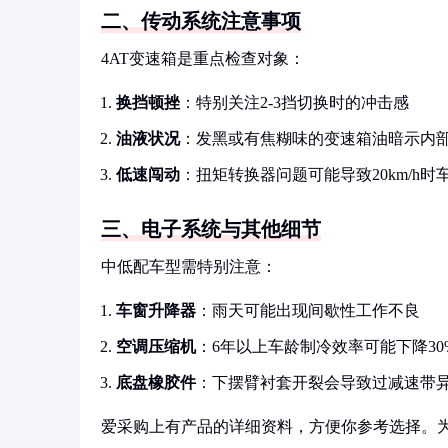
二、传动系统注意事项
4AT变速箱是重点检查对象：
换挡顿挫
：特别关注2-3挡切换时的冲击感
油液状况
：发黑或有焦糊味的变速箱油暗示内
低速闯动
：扭矩转换器问题可能导致20km/h时
三、电子系统与其他细节
中低配车型需特别注意：
车窗升降器
：雨天可能出现间歇性工作不良
空调压缩机
：6年以上车龄制冷效率可能下降30
底盘橡胶件
：下摆臂衬套开裂会导致过减速带
爱采购上有产品的详细资料，方便你参考选择。