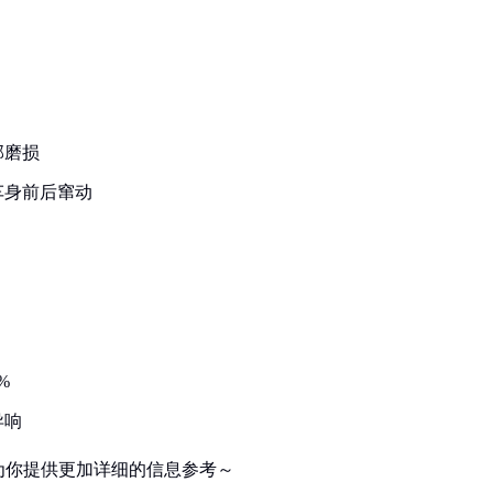
部磨损
车身前后窜动
%
异响
为你提供更加详细的信息参考～