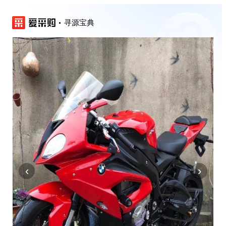
寻源宝典
‹
›