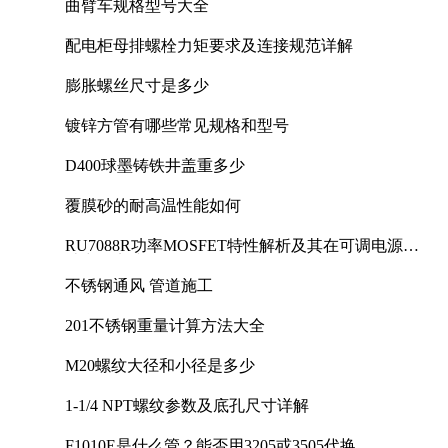
曲臂车规格型号大全
配电柜母排螺栓力矩要求及连接规范详解
膨胀螺丝尺寸是多少
镀锌方管有哪些常见规格和型号
D400球墨铸铁井盖重多少
覆膜砂的耐高温性能如何
RU7088R功率MOSFET特性解析及其在可调电源设
计中的实践
不锈钢通风 管道施工
201不锈钢重量计算方法大全
M20螺纹大径和小径是多少
1-1/4 NPT螺纹参数及底孔尺寸详解
F1010E是什么管？能否用3205或3505代换