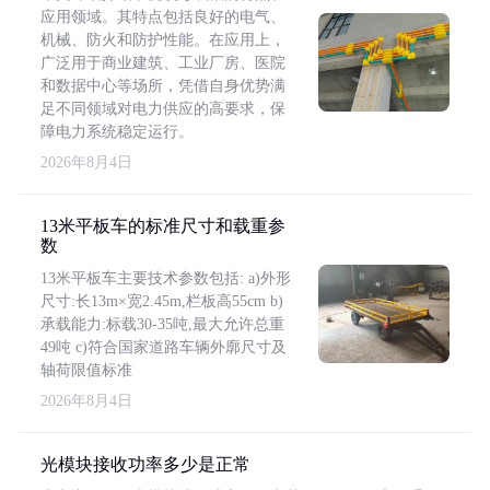
应用领域。其特点包括良好的电气、
机械、防火和防护性能。在应用上，
广泛用于商业建筑、工业厂房、医院
和数据中心等场所，凭借自身优势满
足不同领域对电力供应的高要求，保
障电力系统稳定运行。
2026年8月4日
13米平板车的标准尺寸和载重参
数
13米平板车主要技术参数包括: a)外形
尺寸:长13m×宽2.45m,栏板高55cm b)
承载能力:标载30-35吨,最大允许总重
49吨 c)符合国家道路车辆外廓尺寸及
轴荷限值标准
2026年8月4日
光模块接收功率多少是正常