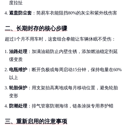
度拉扯
遮盖防尘套
：简易车衣能阻挡80%的灰尘和紫外线伤害
二、长期封存的核心步骤
超过1个月不用车时，这套组合拳能让车辆休眠不受伤：
油路处理
：加满油箱防止内壁生锈，添加燃油稳定剂延
缓变质
电瓶维护
：断开负极或每周启动15分钟，保持电量在60%
以上
轮胎保护
：用支架抬高离地或每月移动位置，避免轮胎
变形
防潮处理
：排气管塞防潮海绵，链条涂抹专用养护蜡
三、重新启用的注意事项