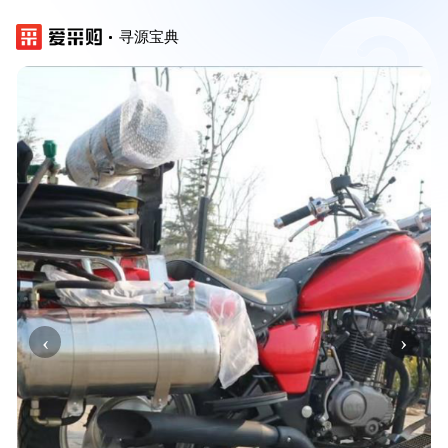
寻源宝典
‹
›