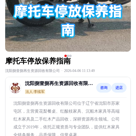
摩托车停放保养指南
沈阳捌壹捌再生资源回收有限公司
·
2026-04-06 11:13:49
沈阳捌壹捌再生资源回收有限公
咨询
进店
司
法人:李续军
沈阳捌壹捌再生资源回收有限公司位于辽宁省沈阳市苏家
屯区，主营黄花梨餐桌、红酸枝家具、沉船木家具等高端
红木家具及二手红木产品回收，深耕资源再生领域。公司
成立于2019年，依托正规资质与专业团队，提供红木家具
全链条服务，品质保障，信誉卓著。