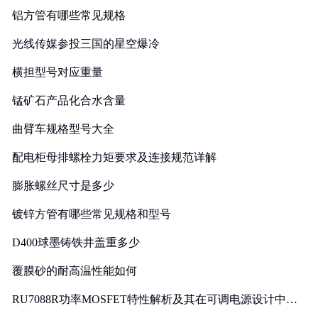
铝方管有哪些常见规格
光线传媒参投三国的星空爆冷
横担型号对应重量
锰矿石产品化合水含量
曲臂车规格型号大全
配电柜母排螺栓力矩要求及连接规范详解
膨胀螺丝尺寸是多少
镀锌方管有哪些常见规格和型号
D400球墨铸铁井盖重多少
覆膜砂的耐高温性能如何
RU7088R功率MOSFET特性解析及其在可调电源设计中的
实践