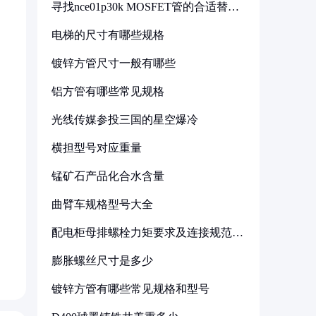
寻找nce01p30k MOSFET管的合适替代
型号
电梯的尺寸有哪些规格
镀锌方管尺寸一般有哪些
铝方管有哪些常见规格
光线传媒参投三国的星空爆冷
横担型号对应重量
锰矿石产品化合水含量
曲臂车规格型号大全
配电柜母排螺栓力矩要求及连接规范详
解
膨胀螺丝尺寸是多少
镀锌方管有哪些常见规格和型号