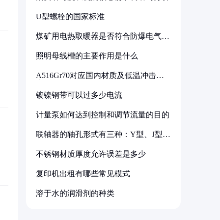
U型螺栓的国家标准
煤矿用电热取暖器是否符合防爆电气设
备标准
照明母线槽的主要作用是什么
A516Gr70对应国内材质及低温冲击要
求解析
镀镍钢带可以过多少电流
计量泵如何达到控制和调节流量的目的
联轴器的轴孔形式有三种：Y型、J型、
Z型
不锈钢材质厚度允许误差是多少
复印机出租有哪些常见模式
溶于水的润滑剂的种类