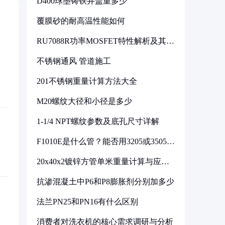
D400球墨铸铁井盖重多少
覆膜砂的耐高温性能如何
RU7088R功率MOSFET特性解析及其在
可调电源设计中的实践
不锈钢通风 管道施工
201不锈钢重量计算方法大全
M20螺纹大径和小径是多少
1-1/4 NPT螺纹参数及底孔尺寸详解
F1010E是什么管？能否用3205或3505代
换
20x40x2镀锌方管单米重量计算与应用
分析
抗渗混凝土中P6和P8膨胀剂分别加多少
法兰PN25和PN16有什么区别
消费者对洗衣机的核心需求调研与分析