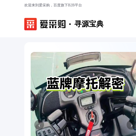
欢迎来到爱采购，百度旗下B2B平台
寻源宝典
‹
›