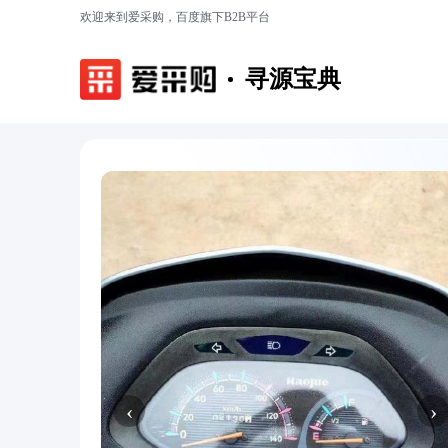
欢迎来到爱采购，百度旗下B2B平台
寻源宝典
‹
›