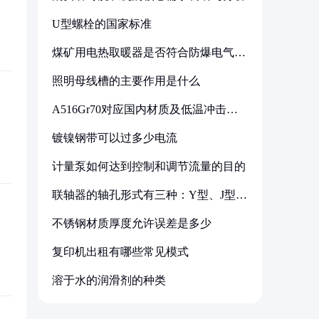
U型螺栓的国家标准
煤矿用电热取暖器是否符合防爆电气设
备标准
照明母线槽的主要作用是什么
A516Gr70对应国内材质及低温冲击要
求解析
镀镍钢带可以过多少电流
计量泵如何达到控制和调节流量的目的
联轴器的轴孔形式有三种：Y型、J型、
Z型
不锈钢材质厚度允许误差是多少
复印机出租有哪些常见模式
溶于水的润滑剂的种类