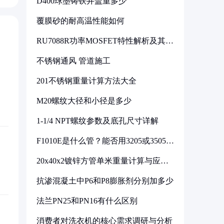
D400球墨铸铁井盖重多少
覆膜砂的耐高温性能如何
RU7088R功率MOSFET特性解析及其在
可调电源设计中的实践
不锈钢通风 管道施工
201不锈钢重量计算方法大全
M20螺纹大径和小径是多少
1-1/4 NPT螺纹参数及底孔尺寸详解
F1010E是什么管？能否用3205或3505代
换
20x40x2镀锌方管单米重量计算与应用
分析
抗渗混凝土中P6和P8膨胀剂分别加多少
法兰PN25和PN16有什么区别
消费者对洗衣机的核心需求调研与分析