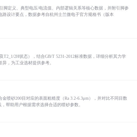
括各引脚定义、典型电压/电流值、内部逻辑关系等核心数据，并附引脚参
电路设计要点，数据参考自杭州士兰微电子官方规格书（版本
_1/2H状态），结合GB/T 5231-2012标准数据，详细分析其力学
差异，为工业选材提供参考。
砂200目对应的表面粗糙度（Ra 3.2-6.3μm），并对比不同目数
业实践，帮助用户根据需求选择合适的喷砂参数。