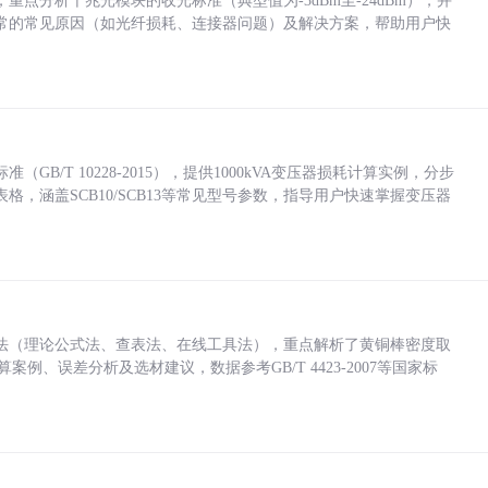
点分析千兆光模块的收光标准（典型值为-3dBm至-24dBm），并
常的常见原因（如光纤损耗、连接器问题）及解决方案，帮助用户快
/T 10228-2015），提供1000kVA变压器损耗计算实例，分步
，涵盖SCB10/SCB13等常见型号参数，指导用户快速掌握变压器
法（理论公式法、查表法、在线工具法），重点解析了黄铜棒密度取
计算案例、误差分析及选材建议，数据参考GB/T 4423-2007等国家标