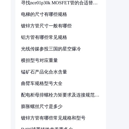
寻找nce01p30k MOSFET管的合适替代
型号
电梯的尺寸有哪些规格
镀锌方管尺寸一般有哪些
铝方管有哪些常见规格
光线传媒参投三国的星空爆冷
横担型号对应重量
锰矿石产品化合水含量
曲臂车规格型号大全
配电柜母排螺栓力矩要求及连接规范详
解
膨胀螺丝尺寸是多少
镀锌方管有哪些常见规格和型号