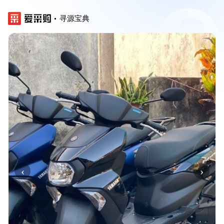
寻源宝典
‹
›