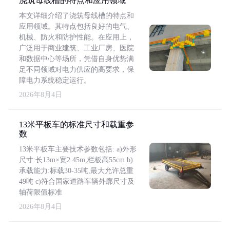
浇筑母线槽的特点和应用领域
本文详细介绍了浇筑母线槽的特点和
应用领域。其特点包括良好的电气、
机械、防火和防护性能。在应用上，
广泛用于商业建筑、工业厂房、医院
和数据中心等场所，凭借自身优势满
足不同领域对电力供应的高要求，保
障电力系统稳定运行。
2026年8月4日
13米平板车的标准尺寸和载重参
数
13米平板车主要技术参数包括: a)外形
尺寸:长13m×宽2.45m,栏板高55cm b)
承载能力:标载30-35吨,最大允许总重
49吨 c)符合国家道路车辆外廓尺寸及
轴荷限值标准
2026年8月4日