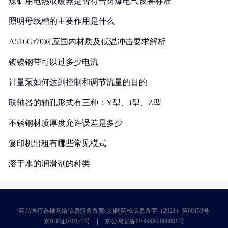
煤矿用电热取暖器是否符合防爆电气设备标准
照明母线槽的主要作用是什么
A516Gr70对应国内材质及低温冲击要求解析
镀镍钢带可以过多少电流
计量泵如何达到控制和调节流量的目的
联轴器的轴孔形式有三种：Y型、J型、Z型
不锈钢材质厚度允许误差是多少
复印机出租有哪些常见模式
溶于水的润滑剂的种类
药品医疗器械网络信息服务备案(京)网药械信息备字（2021）第00159号
京ICP证030173号
京公网安备11000002000001号