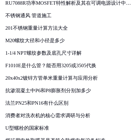
RU7088R功率MOSFET特性解析及其在可调电源设计中的
实践
不锈钢通风 管道施工
201不锈钢重量计算方法大全
M20螺纹大径和小径是多少
1-1/4 NPT螺纹参数及底孔尺寸详解
F1010E是什么管？能否用3205或3505代换
20x40x2镀锌方管单米重量计算与应用分析
抗渗混凝土中P6和P8膨胀剂分别加多少
法兰PN25和PN16有什么区别
消费者对洗衣机的核心需求调研与分析
U型螺栓的国家标准