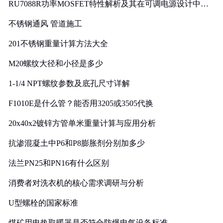
RU7088R功率MOSFET特性解析及其在可调电源设计中的
实践
不锈钢通风 管道施工
201不锈钢重量计算方法大全
M20螺纹大径和小径是多少
1-1/4 NPT螺纹参数及底孔尺寸详解
F1010E是什么管？能否用3205或3505代换
20x40x2镀锌方管单米重量计算与应用分析
抗渗混凝土中P6和P8膨胀剂分别加多少
法兰PN25和PN16有什么区别
消费者对洗衣机的核心需求调研与分析
U型螺栓的国家标准
煤矿用电热取暖器是否符合防爆电气设备标准