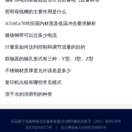
照明母线槽的主要作用是什么
A516Gr70对应国内材质及低温冲击要求解析
镀镍钢带可以过多少电流
计量泵如何达到控制和调节流量的目的
联轴器的轴孔形式有三种：Y型、J型、Z型
不锈钢材质厚度允许误差是多少
复印机出租有哪些常见模式
溶于水的润滑剂的种类
药品医疗器械网络信息服务备案(京)网药械信息备字（2021）第00159号
京ICP证030173号
京公网安备11000002000001号