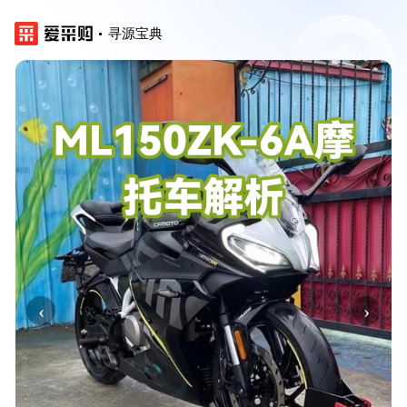
寻源宝典
‹
›