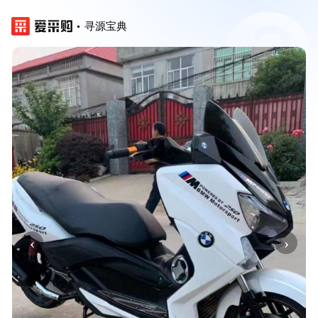
寻源宝典
‹
›