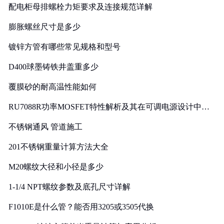
配电柜母排螺栓力矩要求及连接规范详解
膨胀螺丝尺寸是多少
镀锌方管有哪些常见规格和型号
D400球墨铸铁井盖重多少
覆膜砂的耐高温性能如何
RU7088R功率MOSFET特性解析及其在可调电源设计中的
实践
不锈钢通风 管道施工
201不锈钢重量计算方法大全
M20螺纹大径和小径是多少
1-1/4 NPT螺纹参数及底孔尺寸详解
F1010E是什么管？能否用3205或3505代换