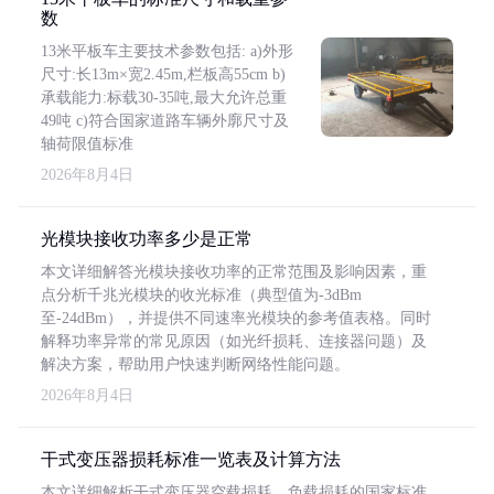
数
13米平板车主要技术参数包括: a)外形
尺寸:长13m×宽2.45m,栏板高55cm b)
承载能力:标载30-35吨,最大允许总重
49吨 c)符合国家道路车辆外廓尺寸及
轴荷限值标准
2026年8月4日
光模块接收功率多少是正常
本文详细解答光模块接收功率的正常范围及影响因素，重
点分析千兆光模块的收光标准（典型值为-3dBm
至-24dBm），并提供不同速率光模块的参考值表格。同时
解释功率异常的常见原因（如光纤损耗、连接器问题）及
解决方案，帮助用户快速判断网络性能问题。
2026年8月4日
干式变压器损耗标准一览表及计算方法
本文详细解析干式变压器空载损耗、负载损耗的国家标准