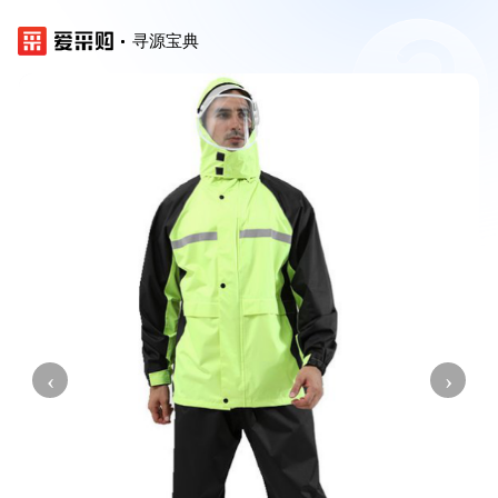
寻源宝典
‹
›