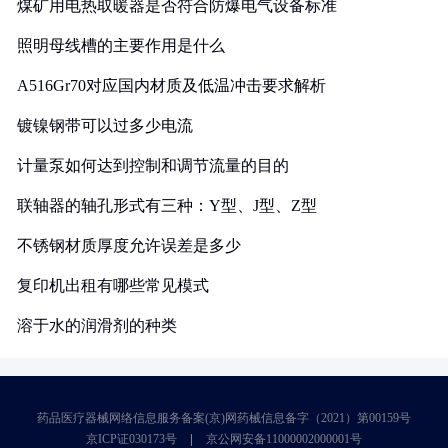
煤矿用电热取暖器是否符合防爆电气设备标准
照明母线槽的主要作用是什么
A516Gr70对应国内材质及低温冲击要求解析
镀镍钢带可以过多少电流
计量泵如何达到控制和调节流量的目的
联轴器的轴孔形式有三种：Y型、J型、Z型
不锈钢材质厚度允许误差是多少
复印机出租有哪些常见模式
溶于水的润滑剂的种类
药品医疗器械网络信息服务备案(京)网药械信息备字（2021）第00159号
京ICP证030173号
京公网安备11000002000001号