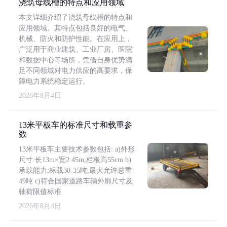
浇筑母线槽的特点和应用领域
本文详细介绍了浇筑母线槽的特点和
应用领域。其特点包括良好的电气、
机械、防火和防护性能。在应用上，
广泛用于商业建筑、工业厂房、医院
和数据中心等场所，凭借自身优势满
足不同领域对电力供应的高要求，保
障电力系统稳定运行。
2026年8月4日
13米平板车的标准尺寸和载重参
数
13米平板车主要技术参数包括: a)外形
尺寸:长13m×宽2.45m,栏板高55cm b)
承载能力:标载30-35吨,最大允许总重
49吨 c)符合国家道路车辆外廓尺寸及
轴荷限值标准
2026年8月4日