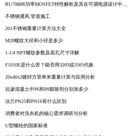
RU7088R功率MOSFET特性解析及其在可调电源设计中的
实践
不锈钢通风 管道施工
201不锈钢重量计算方法大全
M20螺纹大径和小径是多少
1-1/4 NPT螺纹参数及底孔尺寸详解
F1010E是什么管？能否用3205或3505代换
20x40x2镀锌方管单米重量计算与应用分析
抗渗混凝土中P6和P8膨胀剂分别加多少
法兰PN25和PN16有什么区别
消费者对洗衣机的核心需求调研与分析
U型螺栓的国家标准