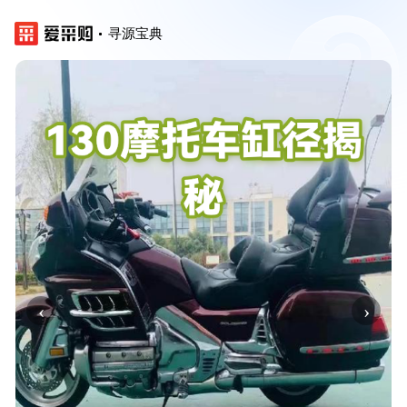
寻源宝典
‹
›