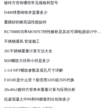
镀锌方管有哪些常见规格和型号
D400球墨铸铁井盖重多少
覆膜砂的耐高温性能如何
RU7088R功率MOSFET特性解析及其在可调电源设计中的
实践
不锈钢通风 管道施工
201不锈钢重量计算方法大全
M20螺纹大径和小径是多少
1-1/4 NPT螺纹参数及底孔尺寸详解
F1010E是什么管？能否用3205或3505代换
20x40x2镀锌方管单米重量计算与应用分析
抗渗混凝土中P6和P8膨胀剂分别加多少