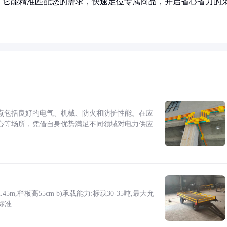
！它能精准匹配您的需求，快速定位专属商品，开启省心省力的
点包括良好的电气、机械、防火和防护性能。在应
心等场所，凭借自身优势满足不同领域对电力供应
5m,栏板高55cm b)承载能力:标载30-35吨,最大允
标准