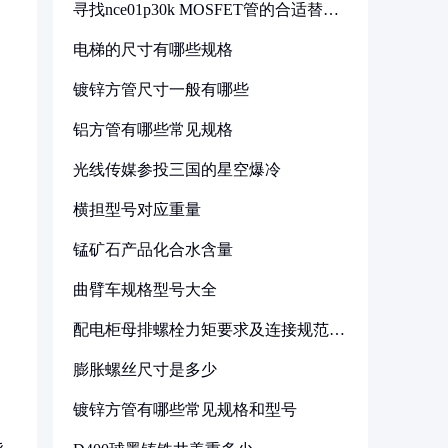
寻找nce01p30k MOSFET管的合适替代
型号
电梯的尺寸有哪些规格
镀锌方管尺寸一般有哪些
铝方管有哪些常见规格
光线传媒参投三国的星空爆冷
横担型号对应重量
锰矿石产品化合水含量
曲臂车规格型号大全
配电柜母排螺栓力矩要求及连接规范详
解
膨胀螺丝尺寸是多少
镀锌方管有哪些常见规格和型号