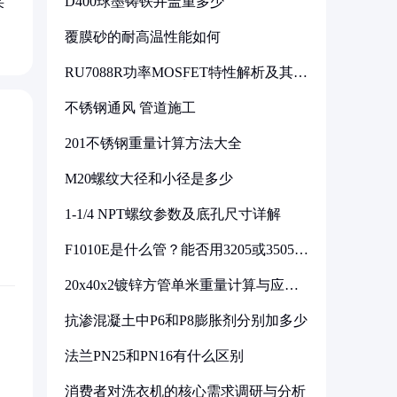
D400球墨铸铁井盖重多少
采
覆膜砂的耐高温性能如何
RU7088R功率MOSFET特性解析及其在
可调电源设计中的实践
不锈钢通风 管道施工
201不锈钢重量计算方法大全
M20螺纹大径和小径是多少
1-1/4 NPT螺纹参数及底孔尺寸详解
F1010E是什么管？能否用3205或3505代
换
20x40x2镀锌方管单米重量计算与应用
分析
抗渗混凝土中P6和P8膨胀剂分别加多少
法兰PN25和PN16有什么区别
消费者对洗衣机的核心需求调研与分析