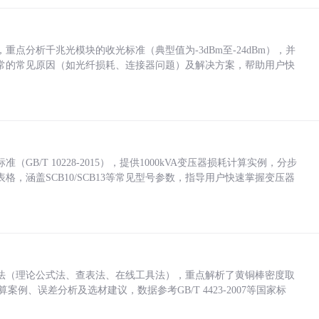
点分析千兆光模块的收光标准（典型值为-3dBm至-24dBm），并
常的常见原因（如光纤损耗、连接器问题）及解决方案，帮助用户快
/T 10228-2015），提供1000kVA变压器损耗计算实例，分步
，涵盖SCB10/SCB13等常见型号参数，指导用户快速掌握变压器
法（理论公式法、查表法、在线工具法），重点解析了黄铜棒密度取
计算案例、误差分析及选材建议，数据参考GB/T 4423-2007等国家标