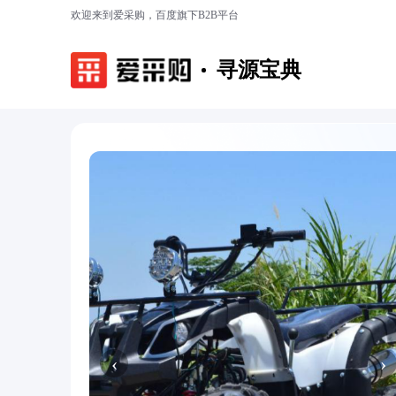
欢迎来到爱采购，百度旗下B2B平台
寻源宝典
‹
›