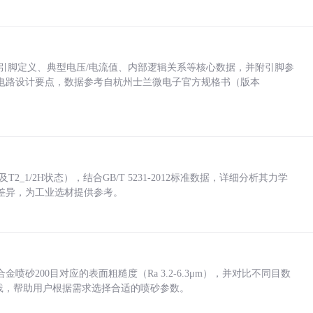
括各引脚定义、典型电压/电流值、内部逻辑关系等核心数据，并附引脚参
电路设计要点，数据参考自杭州士兰微电子官方规格书（版本
_1/2H状态），结合GB/T 5231-2012标准数据，详细分析其力学
差异，为工业选材提供参考。
砂200目对应的表面粗糙度（Ra 3.2-6.3μm），并对比不同目数
业实践，帮助用户根据需求选择合适的喷砂参数。