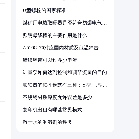
U型螺栓的国家标准
煤矿用电热取暖器是否符合防爆电气设
备标准
照明母线槽的主要作用是什么
A516Gr70对应国内材质及低温冲击要
求解析
镀镍钢带可以过多少电流
计量泵如何达到控制和调节流量的目的
联轴器的轴孔形式有三种：Y型、J型、
Z型
不锈钢材质厚度允许误差是多少
复印机出租有哪些常见模式
溶于水的润滑剂的种类