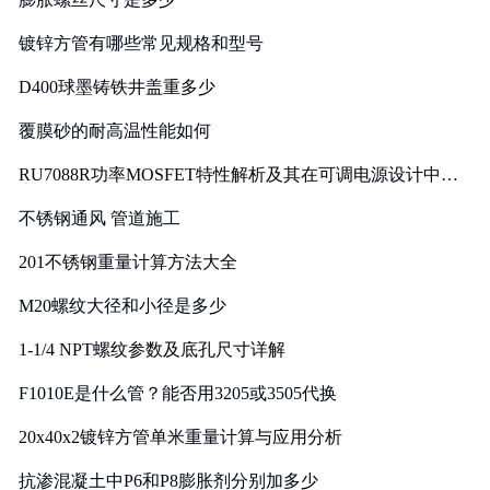
镀锌方管有哪些常见规格和型号
D400球墨铸铁井盖重多少
覆膜砂的耐高温性能如何
RU7088R功率MOSFET特性解析及其在可调电源设计中的
实践
不锈钢通风 管道施工
201不锈钢重量计算方法大全
M20螺纹大径和小径是多少
1-1/4 NPT螺纹参数及底孔尺寸详解
F1010E是什么管？能否用3205或3505代换
20x40x2镀锌方管单米重量计算与应用分析
抗渗混凝土中P6和P8膨胀剂分别加多少