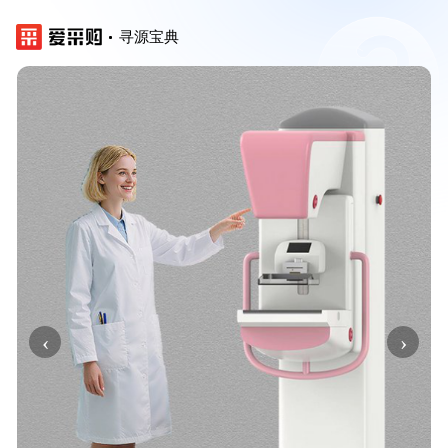
寻源宝典
‹
›