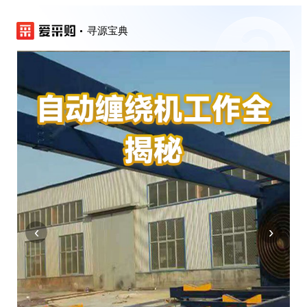
寻源宝典
‹
›