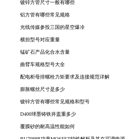
镀锌方管尺寸一般有哪些
铝方管有哪些常见规格
光线传媒参投三国的星空爆冷
横担型号对应重量
锰矿石产品化合水含量
曲臂车规格型号大全
配电柜母排螺栓力矩要求及连接规范详解
膨胀螺丝尺寸是多少
镀锌方管有哪些常见规格和型号
D400球墨铸铁井盖重多少
覆膜砂的耐高温性能如何
RU7088R功率MOSFET特性解析及其在可调电源设