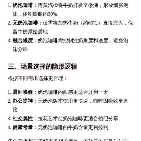
奶泡咖啡
：需蒸汽棒将牛奶打发至微沸，形成细腻泡
沫，体积膨胀约30%
无奶泡咖啡
：仅需将加热牛奶（约60℃）直接注入，保
留牛奶原始质地
融合难度
：奶泡咖啡需控制注奶角度和速度，避免泡
沫分层
三、场景选择的隐形逻辑
根据不同需求选择更合理：
晨间唤醒
：奶泡咖啡的甜感更适合开启一天
办公提神
：无奶泡版本饮用更快速，咖啡因吸收更直
接
社交属性
：拉花艺术使奶泡咖啡更适合拍照分享
健康考量
：无奶泡咖啡的牛奶含量更易控制