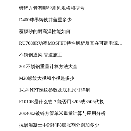
镀锌方管有哪些常见规格和型号
D400球墨铸铁井盖重多少
覆膜砂的耐高温性能如何
RU7088R功率MOSFET特性解析及其在可调电源设
计中的实践
不锈钢通风 管道施工
201不锈钢重量计算方法大全
M20螺纹大径和小径是多少
1-1/4 NPT螺纹参数及底孔尺寸详解
F1010E是什么管？能否用3205或3505代换
20x40x2镀锌方管单米重量计算与应用分析
抗渗混凝土中P6和P8膨胀剂分别加多少