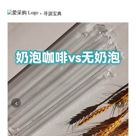
寻源宝典
‹
›