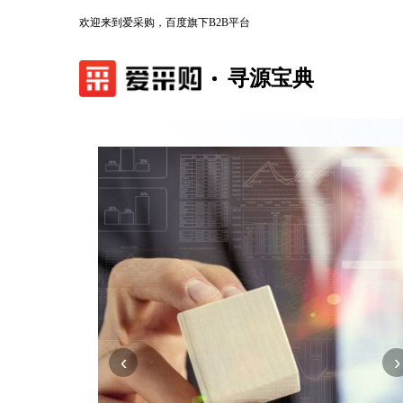
欢迎来到爱采购，百度旗下B2B平台
寻源宝典
‹
›