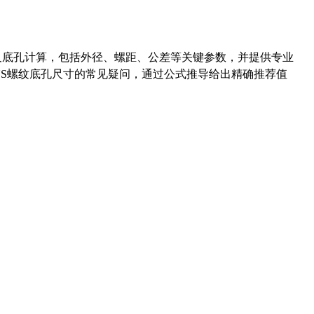
准尺寸及底孔计算，包括外径、螺距、公差等关键参数，并提供专业
-36UNS螺纹底孔尺寸的常见疑问，通过公式推导给出精确推荐值
药品医疗器械网络信息服务备案(京)网药械信息备字（2021）第00159号