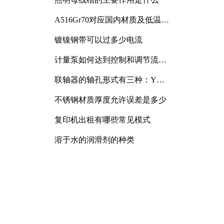
A516Gr70对应国内材质及低温冲
击要求解析
镀镍钢带可以过多少电流
计量泵如何达到控制和调节流量
的目的
联轴器的轴孔形式有三种：Y
型、J型、Z型
不锈钢材质厚度允许误差是多少
复印机出租有哪些常见模式
溶于水的润滑剂的种类