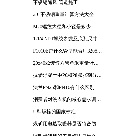
不锈钢通风 管道施工
201不锈钢重量计算方法大全
M20螺纹大径和小径是多少
1-1/4 NPT螺纹参数及底孔尺寸详
解
F1010E是什么管？能否用3205或
3505代换
20x40x2镀锌方管单米重量计算
与应用分析
抗渗混凝土中P6和P8膨胀剂分别
加多少
法兰PN25和PN16有什么区别
消费者对洗衣机的核心需求调研
与分析
U型螺栓的国家标准
煤矿用电热取暖器是否符合防爆
电气设备标准
照明母线槽的主要作用是什么