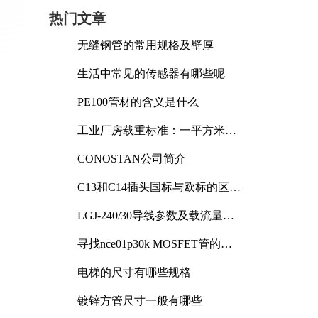
热门文章
无缝钢管的常用规格及壁厚
生活中常见的传感器有哪些呢
PE100管材的含义是什么
工业厂房载重标准：一平方米能
承受多少公斤
CONOSTAN公司简介
C13和C14插头国标与欧标的区别
及其标准解析
LGJ-240/30导线参数及载流量解
析
寻找nce01p30k MOSFET管的合
适替代型号
电梯的尺寸有哪些规格
镀锌方管尺寸一般有哪些