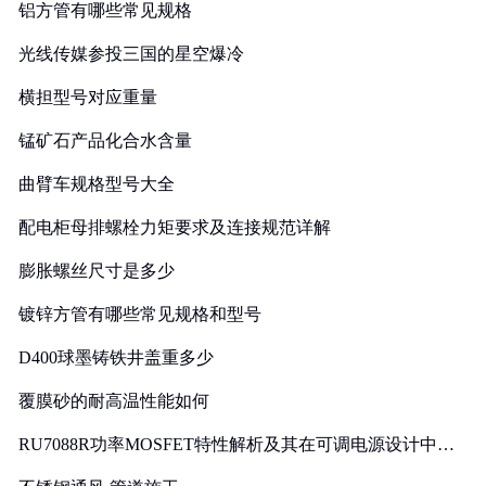
铝方管有哪些常见规格
光线传媒参投三国的星空爆冷
横担型号对应重量
锰矿石产品化合水含量
曲臂车规格型号大全
配电柜母排螺栓力矩要求及连接规范详解
膨胀螺丝尺寸是多少
镀锌方管有哪些常见规格和型号
D400球墨铸铁井盖重多少
覆膜砂的耐高温性能如何
RU7088R功率MOSFET特性解析及其在可调电源设计中的
实践