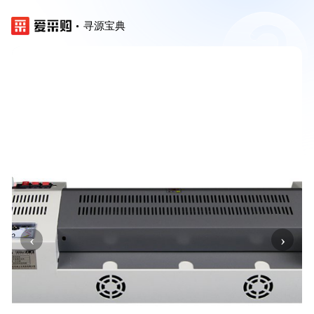
寻源宝典
‹
›