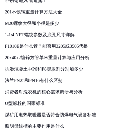
不锈钢通风 管道施工
201不锈钢重量计算方法大全
M20螺纹大径和小径是多少
1-1/4 NPT螺纹参数及底孔尺寸详解
F1010E是什么管？能否用3205或3505代换
20x40x2镀锌方管单米重量计算与应用分析
抗渗混凝土中P6和P8膨胀剂分别加多少
法兰PN25和PN16有什么区别
消费者对洗衣机的核心需求调研与分析
U型螺栓的国家标准
煤矿用电热取暖器是否符合防爆电气设备标准
照明母线槽的主要作用是什么