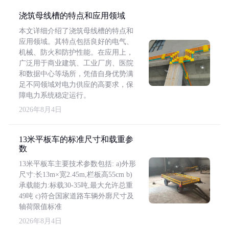
浇筑母线槽的特点和应用领域
本文详细介绍了浇筑母线槽的特点和
应用领域。其特点包括良好的电气、
机械、防火和防护性能。在应用上，
广泛用于商业建筑、工业厂房、医院
和数据中心等场所，凭借自身优势满
足不同领域对电力供应的高要求，保
障电力系统稳定运行。
2026年8月4日
13米平板车的标准尺寸和载重参
数
13米平板车主要技术参数包括: a)外形
尺寸:长13m×宽2.45m,栏板高55cm b)
承载能力:标载30-35吨,最大允许总重
49吨 c)符合国家道路车辆外廓尺寸及
轴荷限值标准
2026年8月4日