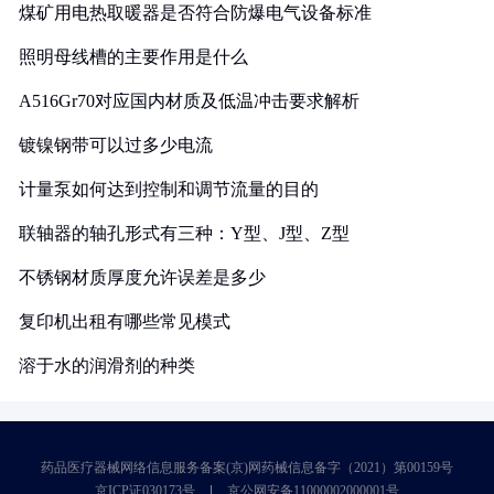
煤矿用电热取暖器是否符合防爆电气设备标准
照明母线槽的主要作用是什么
A516Gr70对应国内材质及低温冲击要求解析
镀镍钢带可以过多少电流
计量泵如何达到控制和调节流量的目的
联轴器的轴孔形式有三种：Y型、J型、Z型
不锈钢材质厚度允许误差是多少
复印机出租有哪些常见模式
溶于水的润滑剂的种类
药品医疗器械网络信息服务备案(京)网药械信息备字（2021）第00159号
京ICP证030173号
京公网安备11000002000001号