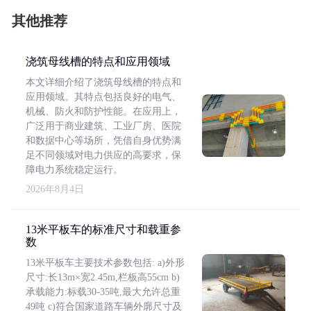
其他推荐
浇筑母线槽的特点和应用领域
本文详细介绍了浇筑母线槽的特点和
应用领域。其特点包括良好的电气、
机械、防火和防护性能。在应用上，
广泛用于商业建筑、工业厂房、医院
和数据中心等场所，凭借自身优势满
足不同领域对电力供应的高要求，保
障电力系统稳定运行。
2026年8月4日
13米平板车的标准尺寸和载重参
数
13米平板车主要技术参数包括: a)外形
尺寸:长13m×宽2.45m,栏板高55cm b)
承载能力:标载30-35吨,最大允许总重
49吨 c)符合国家道路车辆外廓尺寸及