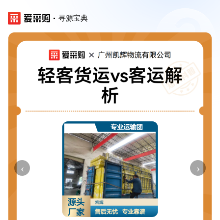
寻源宝典
‹
›