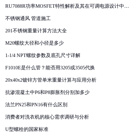
RU7088R功率MOSFET特性解析及其在可调电源设计中的
实践
不锈钢通风 管道施工
201不锈钢重量计算方法大全
M20螺纹大径和小径是多少
1-1/4 NPT螺纹参数及底孔尺寸详解
F1010E是什么管？能否用3205或3505代换
20x40x2镀锌方管单米重量计算与应用分析
抗渗混凝土中P6和P8膨胀剂分别加多少
法兰PN25和PN16有什么区别
消费者对洗衣机的核心需求调研与分析
U型螺栓的国家标准