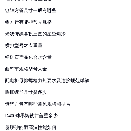
镀锌方管尺寸一般有哪些
铝方管有哪些常见规格
光线传媒参投三国的星空爆冷
横担型号对应重量
锰矿石产品化合水含量
曲臂车规格型号大全
配电柜母排螺栓力矩要求及连接规范详解
膨胀螺丝尺寸是多少
镀锌方管有哪些常见规格和型号
D400球墨铸铁井盖重多少
覆膜砂的耐高温性能如何