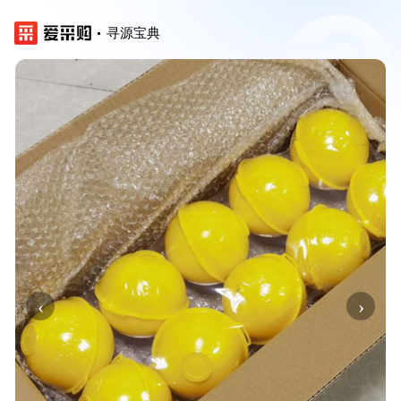
寻源宝典
‹
›