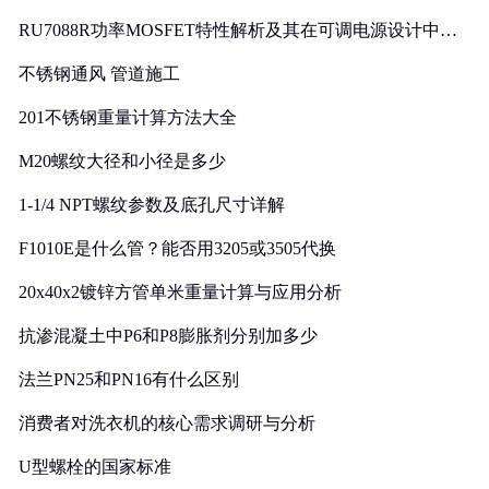
RU7088R功率MOSFET特性解析及其在可调电源设计中的
实践
不锈钢通风 管道施工
201不锈钢重量计算方法大全
M20螺纹大径和小径是多少
1-1/4 NPT螺纹参数及底孔尺寸详解
F1010E是什么管？能否用3205或3505代换
20x40x2镀锌方管单米重量计算与应用分析
抗渗混凝土中P6和P8膨胀剂分别加多少
法兰PN25和PN16有什么区别
消费者对洗衣机的核心需求调研与分析
U型螺栓的国家标准