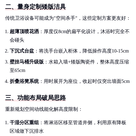
二、量身定制矮版洁具
传统卫浴设备可能成为"空间杀手"，这些定制方案更友好：
超薄顶喷花洒
：厚度仅8cm的扁平化设计，沐浴时完全不
会碰头
下沉式台盆
：将洗手台嵌入柜体，降低操作高度10-15cm
壁挂马桶升级版
：水箱入墙+矮版陶瓷件，整体高度压缩
至65cm
折叠浴凳系统
：用时展开为座位，收起时仅突出墙面5cm
三、功能布局破局思路
重新规划空间动线能化解高度限制：
干湿分区重组
：将淋浴区移至管道井侧，利用原有降板
区域做下沉排水