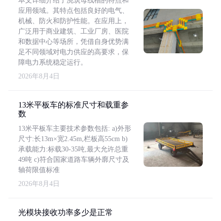
本文详细介绍了浇筑母线槽的特点和
应用领域。其特点包括良好的电气、
机械、防火和防护性能。在应用上，
广泛用于商业建筑、工业厂房、医院
和数据中心等场所，凭借自身优势满
足不同领域对电力供应的高要求，保
障电力系统稳定运行。
2026年8月4日
13米平板车的标准尺寸和载重参
数
13米平板车主要技术参数包括: a)外形
尺寸:长13m×宽2.45m,栏板高55cm b)
承载能力:标载30-35吨,最大允许总重
49吨 c)符合国家道路车辆外廓尺寸及
轴荷限值标准
2026年8月4日
光模块接收功率多少是正常