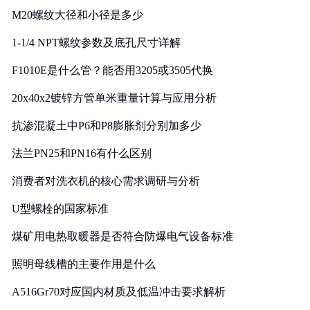
M20螺纹大径和小径是多少
1-1/4 NPT螺纹参数及底孔尺寸详解
F1010E是什么管？能否用3205或3505代换
20x40x2镀锌方管单米重量计算与应用分析
抗渗混凝土中P6和P8膨胀剂分别加多少
法兰PN25和PN16有什么区别
消费者对洗衣机的核心需求调研与分析
U型螺栓的国家标准
煤矿用电热取暖器是否符合防爆电气设备标准
照明母线槽的主要作用是什么
A516Gr70对应国内材质及低温冲击要求解析