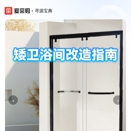
寻源宝典
‹
›