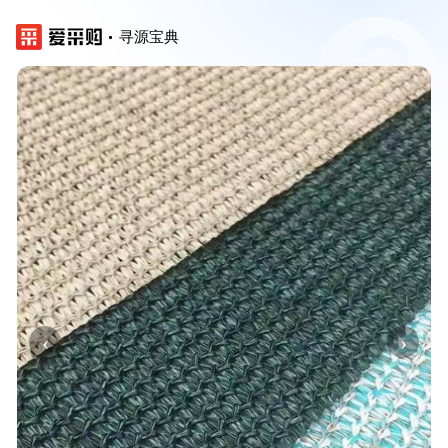
寻源宝典
‹
›