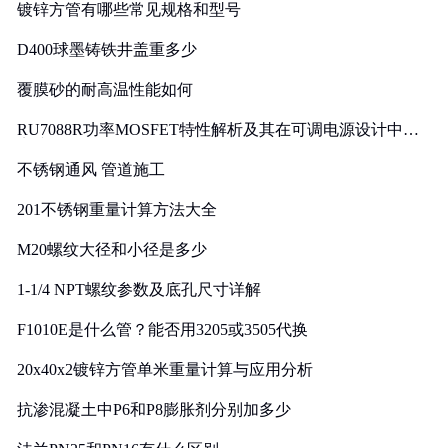
镀锌方管有哪些常见规格和型号
D400球墨铸铁井盖重多少
覆膜砂的耐高温性能如何
RU7088R功率MOSFET特性解析及其在可调电源设计中的
实践
不锈钢通风 管道施工
201不锈钢重量计算方法大全
M20螺纹大径和小径是多少
1-1/4 NPT螺纹参数及底孔尺寸详解
F1010E是什么管？能否用3205或3505代换
20x40x2镀锌方管单米重量计算与应用分析
抗渗混凝土中P6和P8膨胀剂分别加多少