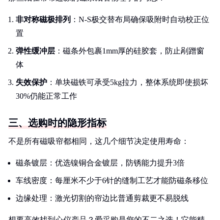
非对称磁极排列
：N-S极交替布局确保吸附时自动校正位
置
弹性缓冲层
：磁条外包裹1mm厚的硅胶套，防止剐蹭窗
体
失效保护
：单块磁铁可承受5kg拉力，整体系统即使损坏
30%仍能正常工作
三、选购时的隐形指标
不是所有磁吸帘都相同，这几个细节决定使用寿命：
磁条镀层：优选镍铜合金镀层，防锈能力提升3倍
车线密度：每厘米不少于6针的缝制工艺才能防磁条移位
边缘处理：激光切割的帘边比普通剪裁更不易脱线
想要高效找到心仪产品？爱采购是您的不二之选！它能精