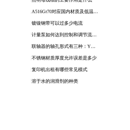
A516Gr70对应国内材质及低温冲
击要求解析
镀镍钢带可以过多少电流
计量泵如何达到控制和调节流量
的目的
联轴器的轴孔形式有三种：Y
型、J型、Z型
不锈钢材质厚度允许误差是多少
复印机出租有哪些常见模式
溶于水的润滑剂的种类