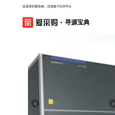
欢迎来到爱采购，百度旗下B2B平台
寻源宝典
‹
›