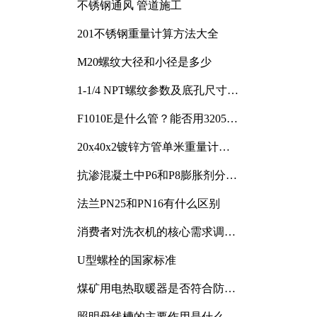
不锈钢通风 管道施工
201不锈钢重量计算方法大全
M20螺纹大径和小径是多少
1-1/4 NPT螺纹参数及底孔尺寸详
解
F1010E是什么管？能否用3205或
3505代换
20x40x2镀锌方管单米重量计算
与应用分析
抗渗混凝土中P6和P8膨胀剂分别
加多少
法兰PN25和PN16有什么区别
消费者对洗衣机的核心需求调研
与分析
U型螺栓的国家标准
煤矿用电热取暖器是否符合防爆
电气设备标准
照明母线槽的主要作用是什么