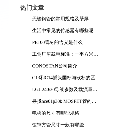
热门文章
无缝钢管的常用规格及壁厚
生活中常见的传感器有哪些呢
PE100管材的含义是什么
工业厂房载重标准：一平方米能
承受多少公斤
CONOSTAN公司简介
C13和C14插头国标与欧标的区别
及其标准解析
LGJ-240/30导线参数及载流量解
析
寻找nce01p30k MOSFET管的合
适替代型号
电梯的尺寸有哪些规格
镀锌方管尺寸一般有哪些