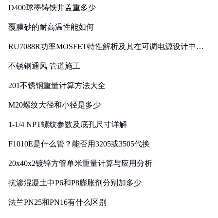
D400球墨铸铁井盖重多少
覆膜砂的耐高温性能如何
RU7088R功率MOSFET特性解析及其在可调电源设计中的
实践
不锈钢通风 管道施工
201不锈钢重量计算方法大全
M20螺纹大径和小径是多少
1-1/4 NPT螺纹参数及底孔尺寸详解
F1010E是什么管？能否用3205或3505代换
20x40x2镀锌方管单米重量计算与应用分析
抗渗混凝土中P6和P8膨胀剂分别加多少
法兰PN25和PN16有什么区别