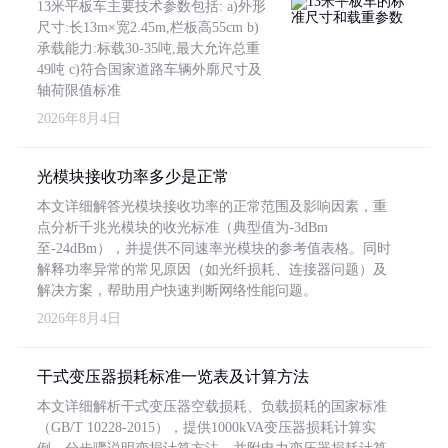
13米平板车主要技术参数包括: a)外形
尺寸:长13m×宽2.45m,栏板高55cm b)
承载能力:标载30-35吨,最大允许总重
49吨 c)符合国家道路车辆外廓尺寸及
轴荷限值标准
2026年8月4日
光模块接收功率多少是正常
本文详细解答光模块接收功率的正常范围及影响因素，重
点分析千兆光模块的收光标准（典型值为-3dBm
至-24dBm），并提供不同速率光模块的参考值表格。同时
解释功率异常的常见原因（如光纤损耗、连接器问题）及
解决方案，帮助用户快速判断网络性能问题。
2026年8月4日
干式变压器损耗标准一览表及计算方法
本文详细解析干式变压器空载损耗、负载损耗的国家标准
（GB/T 10228-2015），提供1000kVA变压器损耗计算实