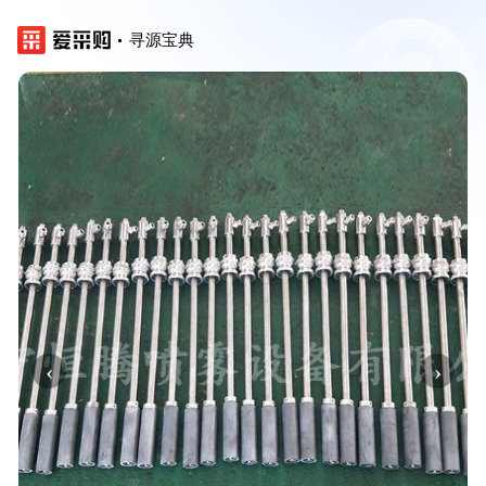
寻源宝典
‹
›