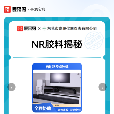
寻源宝典
‹
›