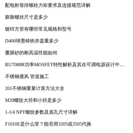
配电柜母排螺栓力矩要求及连接规范详解
膨胀螺丝尺寸是多少
镀锌方管有哪些常见规格和型号
D400球墨铸铁井盖重多少
覆膜砂的耐高温性能如何
RU7088R功率MOSFET特性解析及其在可调电源设计中的
实践
不锈钢通风 管道施工
201不锈钢重量计算方法大全
M20螺纹大径和小径是多少
1-1/4 NPT螺纹参数及底孔尺寸详解
F1010E是什么管？能否用3205或3505代换