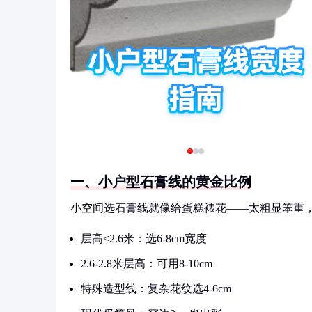
一、小户型石膏线的黄金比例
小空间选石膏线就像给蛋糕裱花——太粗显笨重
层高≤2.6米：选6-8cm宽度
2.6-2.8米层高：可用8-10cm
特殊造型线：复杂花纹选4-6cm