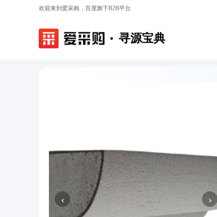
欢迎来到爱采购，百度旗下B2B平台
寻源宝典
‹
›