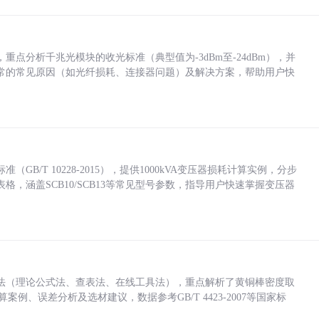
点分析千兆光模块的收光标准（典型值为-3dBm至-24dBm），并
常的常见原因（如光纤损耗、连接器问题）及解决方案，帮助用户快
/T 10228-2015），提供1000kVA变压器损耗计算实例，分步
，涵盖SCB10/SCB13等常见型号参数，指导用户快速掌握变压器
法（理论公式法、查表法、在线工具法），重点解析了黄铜棒密度取
计算案例、误差分析及选材建议，数据参考GB/T 4423-2007等国家标