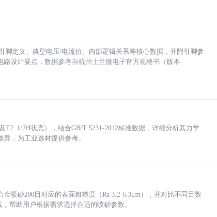
括各引脚定义、典型电压/电流值、内部逻辑关系等核心数据，并附引脚参
电路设计要点，数据参考自杭州士兰微电子官方规格书（版本
_1/2H状态），结合GB/T 5231-2012标准数据，详细分析其力学
差异，为工业选材提供参考。
砂200目对应的表面粗糙度（Ra 3.2-6.3μm），并对比不同目数
业实践，帮助用户根据需求选择合适的喷砂参数。