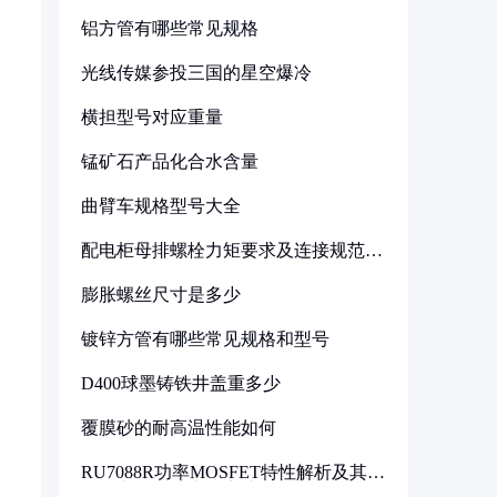
铝方管有哪些常见规格
光线传媒参投三国的星空爆冷
横担型号对应重量
锰矿石产品化合水含量
曲臂车规格型号大全
配电柜母排螺栓力矩要求及连接规范详
解
膨胀螺丝尺寸是多少
镀锌方管有哪些常见规格和型号
D400球墨铸铁井盖重多少
覆膜砂的耐高温性能如何
RU7088R功率MOSFET特性解析及其在
可调电源设计中的实践