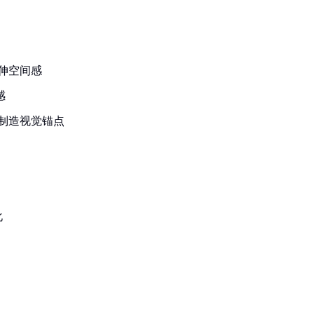
拉伸空间感
感
）制造视觉锚点
化