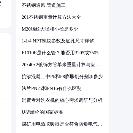
采
不锈钢通风 管道施工
201不锈钢重量计算方法大全
M20螺纹大径和小径是多少
1-1/4 NPT螺纹参数及底孔尺寸详解
F1010E是什么管？能否用3205或3505代
换
20x40x2镀锌方管单米重量计算与应用
分析
抗渗混凝土中P6和P8膨胀剂分别加多少
法兰PN25和PN16有什么区别
消费者对洗衣机的核心需求调研与分析
U型螺栓的国家标准
煤矿用电热取暖器是否符合防爆电气设
备标准