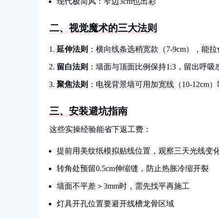
现代极简风：窄边3cm也出彩
二、视觉魔术的三大法则
延伸法则
：横向线条选稍宽款（7-9cm），能
留白法则
：墙面与顶面比例保持1:3，留出呼吸
聚焦法则
：电视背景墙可用加宽线（10-12cm
三、安装避坑指南
这些实操经验能省下返工费：
提前用美纹纸模拟贴线位置，观察三天光线变
转角处预留0.5cm伸缩缝，防止热胀冷缩开裂
墙面不平差＞3mm时，需先找平再施工
灯具开孔位置要避开线槽龙骨区域