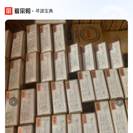
寻源宝典
‹
›