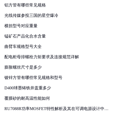
铝方管有哪些常见规格
光线传媒参投三国的星空爆冷
横担型号对应重量
锰矿石产品化合水含量
曲臂车规格型号大全
配电柜母排螺栓力矩要求及连接规范详解
膨胀螺丝尺寸是多少
镀锌方管有哪些常见规格和型号
D400球墨铸铁井盖重多少
覆膜砂的耐高温性能如何
RU7088R功率MOSFET特性解析及其在可调电源设计中的
实践