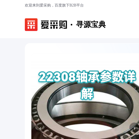
欢迎来到爱采购，百度旗下B2B平台
寻源宝典
‹
›