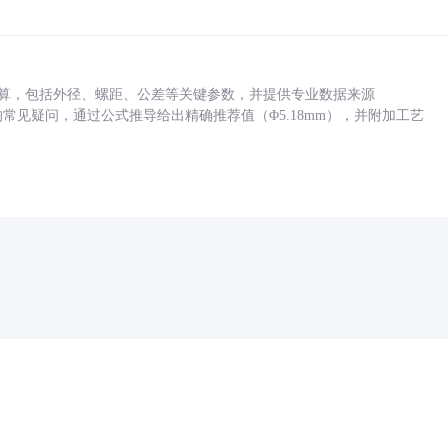
底孔计算，包括外径、螺距、公差等关键参数，并提供专业数据来源
孔尺寸的常见疑问，通过公式推导给出精确推荐值（Φ5.18mm），并附加工艺
药品医疗器械网络信息服务备案(京)网药械信息备字（2021）第00159号