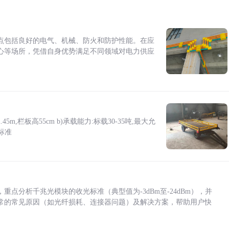
点包括良好的电气、机械、防火和防护性能。在应
心等场所，凭借自身优势满足不同领域对电力供应
5m,栏板高55cm b)承载能力:标载30-35吨,最大允
标准
点分析千兆光模块的收光标准（典型值为-3dBm至-24dBm），并
常的常见原因（如光纤损耗、连接器问题）及解决方案，帮助用户快