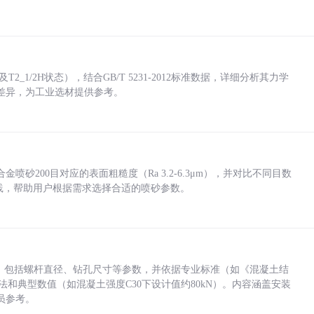
_1/2H状态），结合GB/T 5231-2012标准数据，详细分析其力学
差异，为工业选材提供参考。
砂200目对应的表面粗糙度（Ra 3.2-6.3μm），并对比不同目数
业实践，帮助用户根据需求选择合适的喷砂参数。
力，包括螺杆直径、钻孔尺寸等参数，并依据专业标准（如《混凝土结
方法和典型数值（如混凝土强度C30下设计值约80kN）。内容涵盖安装
员参考。