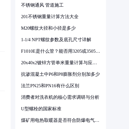
不锈钢通风 管道施工
201不锈钢重量计算方法大全
M20螺纹大径和小径是多少
1-1/4 NPT螺纹参数及底孔尺寸详解
F1010E是什么管？能否用3205或3505代
换
20x40x2镀锌方管单米重量计算与应用
分析
抗渗混凝土中P6和P8膨胀剂分别加多少
法兰PN25和PN16有什么区别
消费者对洗衣机的核心需求调研与分析
U型螺栓的国家标准
煤矿用电热取暖器是否符合防爆电气设
备标准