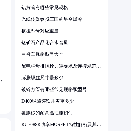
铝方管有哪些常见规格
光线传媒参投三国的星空爆冷
横担型号对应重量
锰矿石产品化合水含量
曲臂车规格型号大全
配电柜母排螺栓力矩要求及连接规范详
解
膨胀螺丝尺寸是多少
，
镀锌方管有哪些常见规格和型号
D400球墨铸铁井盖重多少
覆膜砂的耐高温性能如何
RU7088R功率MOSFET特性解析及其在
可调电源设计中的实践