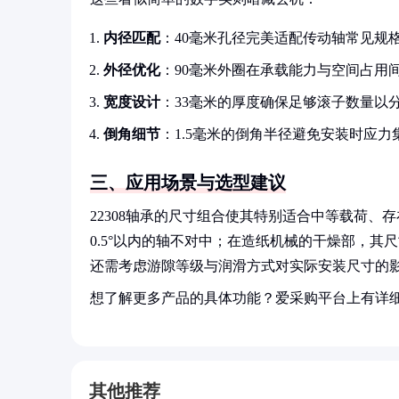
内径匹配
：40毫米孔径完美适配传动轴常见规
外径优化
：90毫米外圈在承载能力与空间占用
宽度设计
：33毫米的厚度确保足够滚子数量以
倒角细节
：1.5毫米的倒角半径避免安装时应力
三、应用场景与选型建议
22308轴承的尺寸组合使其特别适合中等载荷
0.5°以内的轴不对中；在造纸机械的干燥部，其
还需考虑游隙等级与润滑方式对实际安装尺寸的
想了解更多产品的具体功能？爱采购平台上有详
其他推荐