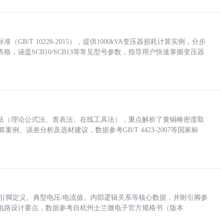
/T 10228-2015），提供1000kVA变压器损耗计算实例，分步
，涵盖SCB10/SCB13等常见型号参数，指导用户快速掌握变压器
法（理论公式法、查表法、在线工具法），重点解析了黄铜棒密度取
计算案例、误差分析及选材建议，数据参考GB/T 4423-2007等国家标
括各引脚定义、典型电压/电流值、内部逻辑关系等核心数据，并附引脚参
电路设计要点，数据参考自杭州士兰微电子官方规格书（版本