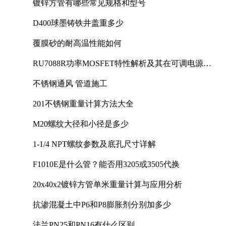
镀锌方管有哪些常见规格和型号
D400球墨铸铁井盖重多少
覆膜砂的耐高温性能如何
RU7088R功率MOSFET特性解析及其在可调电源设
计中的实践
不锈钢通风 管道施工
201不锈钢重量计算方法大全
M20螺纹大径和小径是多少
1-1/4 NPT螺纹参数及底孔尺寸详解
F1010E是什么管？能否用3205或3505代换
20x40x2镀锌方管单米重量计算与应用分析
抗渗混凝土中P6和P8膨胀剂分别加多少
法兰PN25和PN16有什么区别