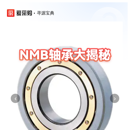
寻源宝典
‹
›