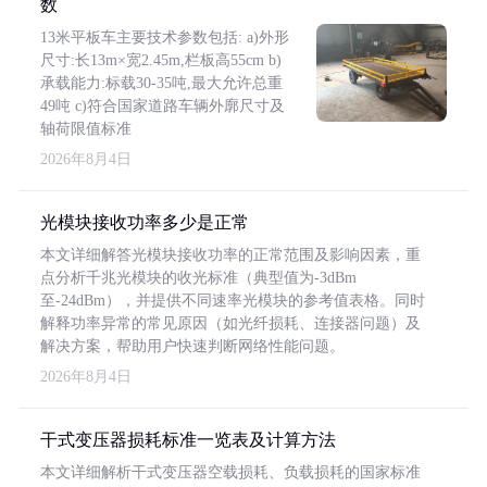
数
13米平板车主要技术参数包括: a)外形
尺寸:长13m×宽2.45m,栏板高55cm b)
承载能力:标载30-35吨,最大允许总重
49吨 c)符合国家道路车辆外廓尺寸及
轴荷限值标准
2026年8月4日
光模块接收功率多少是正常
本文详细解答光模块接收功率的正常范围及影响因素，重
点分析千兆光模块的收光标准（典型值为-3dBm
至-24dBm），并提供不同速率光模块的参考值表格。同时
解释功率异常的常见原因（如光纤损耗、连接器问题）及
解决方案，帮助用户快速判断网络性能问题。
2026年8月4日
干式变压器损耗标准一览表及计算方法
本文详细解析干式变压器空载损耗、负载损耗的国家标准