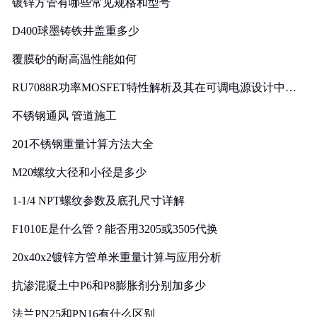
镀锌方管有哪些常见规格和型号
D400球墨铸铁井盖重多少
覆膜砂的耐高温性能如何
RU7088R功率MOSFET特性解析及其在可调电源设计中的
实践
不锈钢通风 管道施工
201不锈钢重量计算方法大全
M20螺纹大径和小径是多少
1-1/4 NPT螺纹参数及底孔尺寸详解
F1010E是什么管？能否用3205或3505代换
20x40x2镀锌方管单米重量计算与应用分析
抗渗混凝土中P6和P8膨胀剂分别加多少
法兰PN25和PN16有什么区别