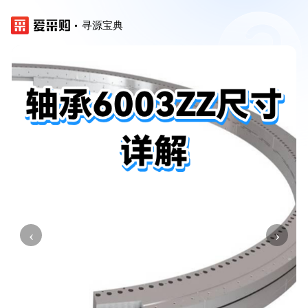
寻源宝典
‹
›