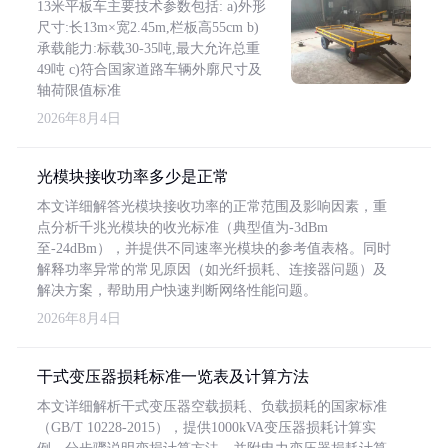
13米平板车主要技术参数包括: a)外形
尺寸:长13m×宽2.45m,栏板高55cm b)
承载能力:标载30-35吨,最大允许总重
49吨 c)符合国家道路车辆外廓尺寸及
轴荷限值标准
2026年8月4日
光模块接收功率多少是正常
本文详细解答光模块接收功率的正常范围及影响因素，重
点分析千兆光模块的收光标准（典型值为-3dBm
至-24dBm），并提供不同速率光模块的参考值表格。同时
解释功率异常的常见原因（如光纤损耗、连接器问题）及
解决方案，帮助用户快速判断网络性能问题。
2026年8月4日
干式变压器损耗标准一览表及计算方法
本文详细解析干式变压器空载损耗、负载损耗的国家标准
（GB/T 10228-2015），提供1000kVA变压器损耗计算实