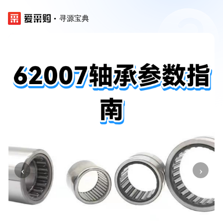
寻源宝典
‹
›