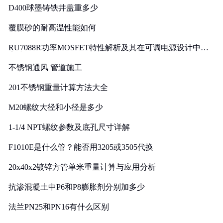
D400球墨铸铁井盖重多少
覆膜砂的耐高温性能如何
RU7088R功率MOSFET特性解析及其在可调电源设计中的
实践
不锈钢通风 管道施工
201不锈钢重量计算方法大全
M20螺纹大径和小径是多少
1-1/4 NPT螺纹参数及底孔尺寸详解
F1010E是什么管？能否用3205或3505代换
20x40x2镀锌方管单米重量计算与应用分析
抗渗混凝土中P6和P8膨胀剂分别加多少
法兰PN25和PN16有什么区别