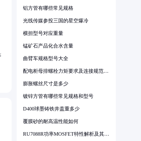
铝方管有哪些常见规格
光线传媒参投三国的星空爆冷
横担型号对应重量
锰矿石产品化合水含量
等
曲臂车规格型号大全
配电柜母排螺栓力矩要求及连接规范详
解
膨胀螺丝尺寸是多少
镀锌方管有哪些常见规格和型号
D400球墨铸铁井盖重多少
覆膜砂的耐高温性能如何
RU7088R功率MOSFET特性解析及其在
可调电源设计中的实践