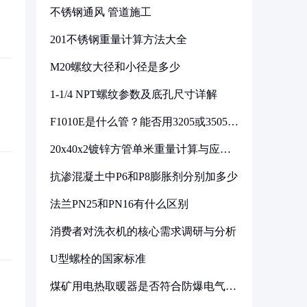
不锈钢通风 管道施工
201不锈钢重量计算方法大全
M20螺纹大径和小径是多少
1-1/4 NPT螺纹参数及底孔尺寸详解
F1010E是什么管？能否用3205或3505代
换
20x40x2镀锌方管单米重量计算与应用
分析
抗渗混凝土中P6和P8膨胀剂分别加多少
法兰PN25和PN16有什么区别
消费者对洗衣机的核心需求调研与分析
U型螺栓的国家标准
煤矿用电热取暖器是否符合防爆电气设
备标准