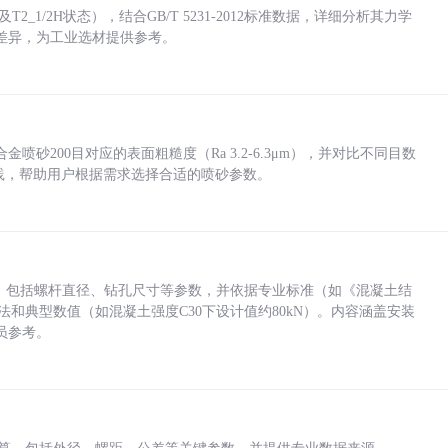
_1/2H状态），结合GB/T 5231-2012标准数据，详细分析其力学
差异，为工业选材提供参考。
砂200目对应的表面粗糙度（Ra 3.2-6.3μm），并对比不同目数
业实践，帮助用户根据需求选择合适的喷砂参数。
力，包括螺杆直径、钻孔尺寸等参数，并依据专业标准（如《混凝土结
方法和典型数值（如混凝土强度C30下设计值约80kN）。内容涵盖安装
员参考。