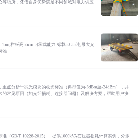
心等场所，凭借自身优势满足不同领域对电力供应
5m,栏板高55cm b)承载能力:标载30-35吨,最大允
标准
点分析千兆光模块的收光标准（典型值为-3dBm至-24dBm），并
常的常见原因（如光纤损耗、连接器问题）及解决方案，帮助用户快
/T 10228-2015），提供1000kVA变压器损耗计算实例，分步