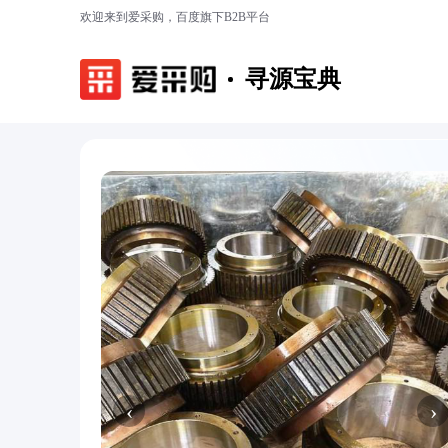
欢迎来到爱采购，百度旗下B2B平台
寻源宝典
‹
›