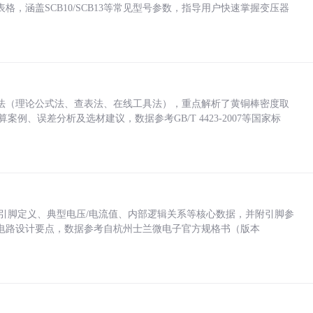
，涵盖SCB10/SCB13等常见型号参数，指导用户快速掌握变压器
法（理论公式法、查表法、在线工具法），重点解析了黄铜棒密度取
计算案例、误差分析及选材建议，数据参考GB/T 4423-2007等国家标
括各引脚定义、典型电压/电流值、内部逻辑关系等核心数据，并附引脚参
电路设计要点，数据参考自杭州士兰微电子官方规格书（版本