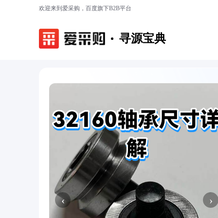
欢迎来到爱采购，百度旗下B2B平台
寻源宝典
‹
›