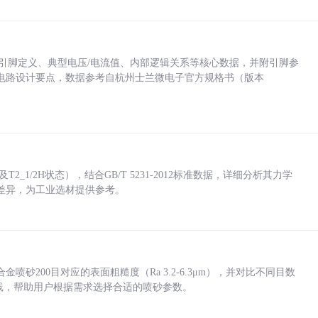
括各引脚定义、典型电压/电流值、内部逻辑关系等核心数据，并附引脚参
电路设计要点，数据参考自杭州士兰微电子官方规格书（版本
_1/2H状态），结合GB/T 5231-2012标准数据，详细分析其力学
差异，为工业选材提供参考。
砂200目对应的表面粗糙度（Ra 3.2-6.3μm），并对比不同目数
业实践，帮助用户根据需求选择合适的喷砂参数。