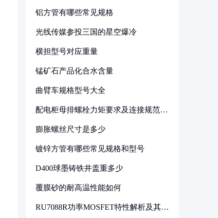
铝方管有哪些常见规格
光线传媒参投三国的星空爆冷
横担型号对应重量
锰矿石产品化合水含量
曲臂车规格型号大全
配电柜母排螺栓力矩要求及连接规范详
解
膨胀螺丝尺寸是多少
镀锌方管有哪些常见规格和型号
D400球墨铸铁井盖重多少
覆膜砂的耐高温性能如何
RU7088R功率MOSFET特性解析及其在
可调电源设计中的实践