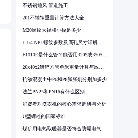
不锈钢通风 管道施工
201不锈钢重量计算方法大全
M20螺纹大径和小径是多少
1-1/4 NPT螺纹参数及底孔尺寸详解
F1010E是什么管？能否用3205或3505代
换
20x40x2镀锌方管单米重量计算与应用
分析
抗渗混凝土中P6和P8膨胀剂分别加多少
法兰PN25和PN16有什么区别
消费者对洗衣机的核心需求调研与分析
U型螺栓的国家标准
煤矿用电热取暖器是否符合防爆电气设
备标准