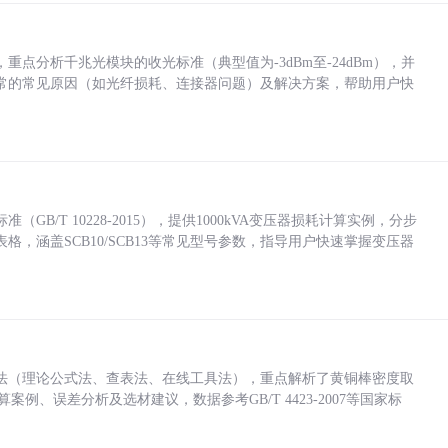
点分析千兆光模块的收光标准（典型值为-3dBm至-24dBm），并
常的常见原因（如光纤损耗、连接器问题）及解决方案，帮助用户快
/T 10228-2015），提供1000kVA变压器损耗计算实例，分步
，涵盖SCB10/SCB13等常见型号参数，指导用户快速掌握变压器
法（理论公式法、查表法、在线工具法），重点解析了黄铜棒密度取
计算案例、误差分析及选材建议，数据参考GB/T 4423-2007等国家标