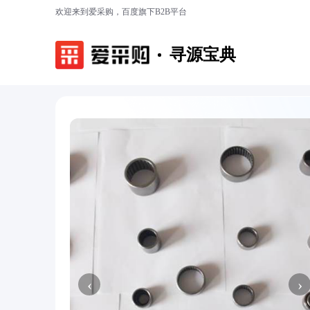
欢迎来到爱采购，百度旗下B2B平台
寻源宝典
‹
›