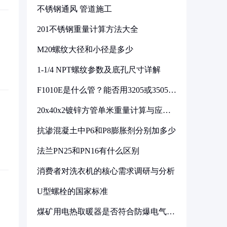
不锈钢通风 管道施工
201不锈钢重量计算方法大全
M20螺纹大径和小径是多少
1-1/4 NPT螺纹参数及底孔尺寸详解
F1010E是什么管？能否用3205或3505代
换
20x40x2镀锌方管单米重量计算与应用
分析
抗渗混凝土中P6和P8膨胀剂分别加多少
法兰PN25和PN16有什么区别
消费者对洗衣机的核心需求调研与分析
U型螺栓的国家标准
煤矿用电热取暖器是否符合防爆电气设
备标准