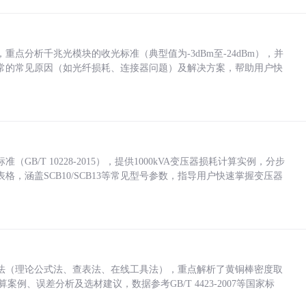
点分析千兆光模块的收光标准（典型值为-3dBm至-24dBm），并
常的常见原因（如光纤损耗、连接器问题）及解决方案，帮助用户快
/T 10228-2015），提供1000kVA变压器损耗计算实例，分步
，涵盖SCB10/SCB13等常见型号参数，指导用户快速掌握变压器
法（理论公式法、查表法、在线工具法），重点解析了黄铜棒密度取
计算案例、误差分析及选材建议，数据参考GB/T 4423-2007等国家标