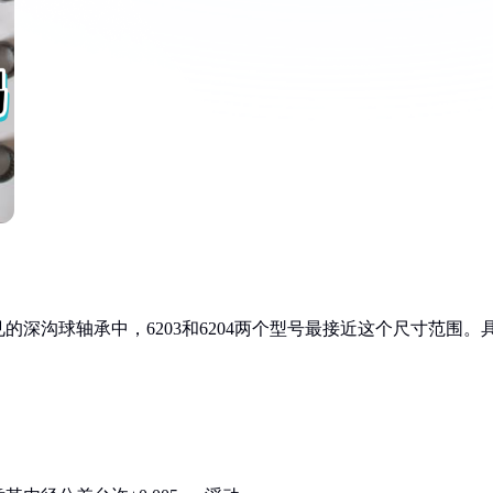
见的深沟球轴承中，6203和6204两个型号最接近这个尺寸范围。