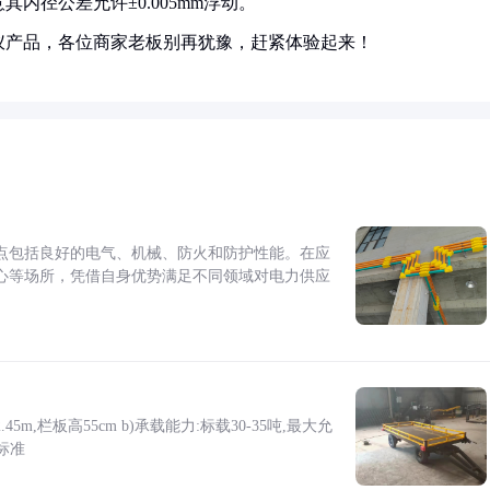
内径公差允许±0.005mm浮动。
仪产品，各位商家老板别再犹豫，赶紧体验起来！
点包括良好的电气、机械、防火和防护性能。在应
心等场所，凭借自身优势满足不同领域对电力供应
5m,栏板高55cm b)承载能力:标载30-35吨,最大允
标准