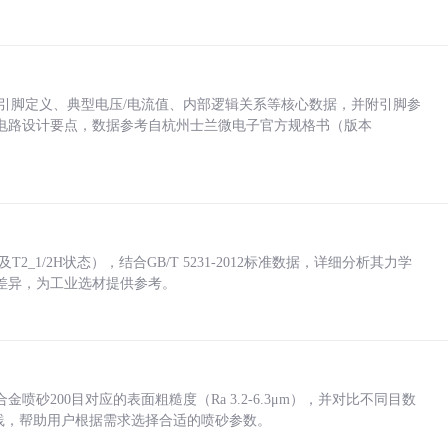
括各引脚定义、典型电压/电流值、内部逻辑关系等核心数据，并附引脚参
电路设计要点，数据参考自杭州士兰微电子官方规格书（版本
_1/2H状态），结合GB/T 5231-2012标准数据，详细分析其力学
差异，为工业选材提供参考。
砂200目对应的表面粗糙度（Ra 3.2-6.3μm），并对比不同目数
业实践，帮助用户根据需求选择合适的喷砂参数。