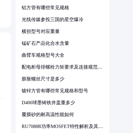
铝方管有哪些常见规格
光线传媒参投三国的星空爆冷
横担型号对应重量
锰矿石产品化合水含量
曲臂车规格型号大全
配电柜母排螺栓力矩要求及连接规范详
解
膨胀螺丝尺寸是多少
镀锌方管有哪些常见规格和型号
D400球墨铸铁井盖重多少
覆膜砂的耐高温性能如何
RU7088R功率MOSFET特性解析及其在
可调电源设计中的实践