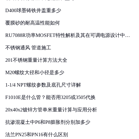
D400球墨铸铁井盖重多少
覆膜砂的耐高温性能如何
RU7088R功率MOSFET特性解析及其在可调电源设计中的
实践
不锈钢通风 管道施工
201不锈钢重量计算方法大全
M20螺纹大径和小径是多少
1-1/4 NPT螺纹参数及底孔尺寸详解
F1010E是什么管？能否用3205或3505代换
20x40x2镀锌方管单米重量计算与应用分析
抗渗混凝土中P6和P8膨胀剂分别加多少
法兰PN25和PN16有什么区别