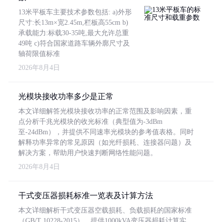
13米平板车主要技术参数包括: a)外形
尺寸:长13m×宽2.45m,栏板高55cm b)
承载能力:标载30-35吨,最大允许总重
49吨 c)符合国家道路车辆外廓尺寸及
轴荷限值标准
2026年8月4日
光模块接收功率多少是正常
本文详细解答光模块接收功率的正常范围及影响因素，重
点分析千兆光模块的收光标准（典型值为-3dBm
至-24dBm），并提供不同速率光模块的参考值表格。同时
解释功率异常的常见原因（如光纤损耗、连接器问题）及
解决方案，帮助用户快速判断网络性能问题。
2026年8月4日
干式变压器损耗标准一览表及计算方法
本文详细解析干式变压器空载损耗、负载损耗的国家标准
（GB/T 10228-2015），提供1000kVA变压器损耗计算实