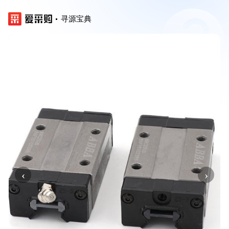
寻源宝典
‹
›