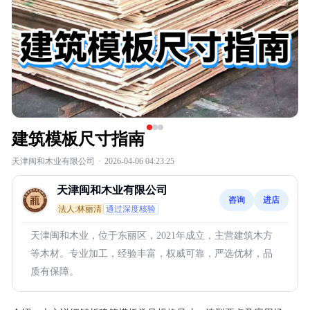
建筑模板尺寸指南
天津闽和木业有限公司
·
2026-04-06 04:23:25
天津闽和木业有限公司
咨询
进店
法人:林丽清
通过深度核验
天津闽和木业，位于东丽区，2021年成立，主营建筑木方
等木材。专业加工，经验丰富，权威可靠，严选优材，品
质有保障。