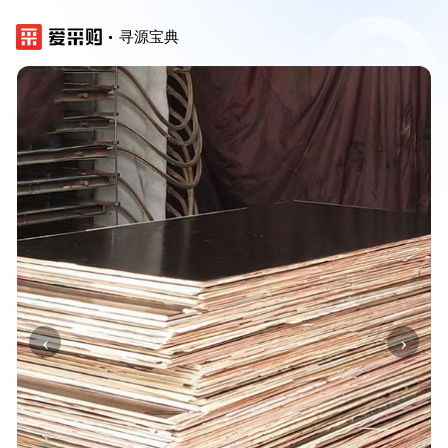
寻源宝典
‹
›