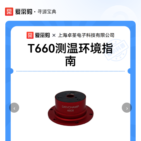
寻源宝典
‹
›