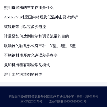
照明母线槽的主要作用是什么
A516Gr70对应国内材质及低温冲击要求解析
镀镍钢带可以过多少电流
计量泵如何达到控制和调节流量的目的
联轴器的轴孔形式有三种：Y型、J型、Z型
不锈钢材质厚度允许误差是多少
复印机出租有哪些常见模式
溶于水的润滑剂的种类
药品医疗器械网络信息服务备案(京)网药械信息备字（2021）第00159号
京ICP证030173号
京公网安备11000002000001号