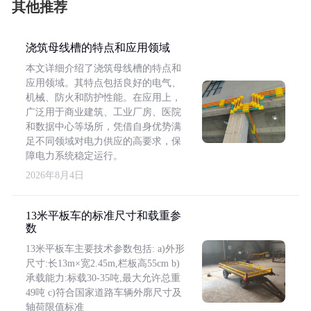
其他推荐
浇筑母线槽的特点和应用领域
本文详细介绍了浇筑母线槽的特点和
应用领域。其特点包括良好的电气、
机械、防火和防护性能。在应用上，
广泛用于商业建筑、工业厂房、医院
和数据中心等场所，凭借自身优势满
足不同领域对电力供应的高要求，保
障电力系统稳定运行。
2026年8月4日
13米平板车的标准尺寸和载重参
数
13米平板车主要技术参数包括: a)外形
尺寸:长13m×宽2.45m,栏板高55cm b)
承载能力:标载30-35吨,最大允许总重
49吨 c)符合国家道路车辆外廓尺寸及
轴荷限值标准