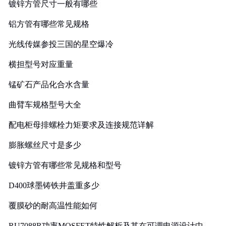
镀锌方管尺寸一般有哪些
铝方管有哪些常见规格
光线传媒参投三国的星空爆冷
横担型号对应重量
锰矿石产品化合水含量
曲臂车规格型号大全
配电柜母排螺栓力矩要求及连接规范详解
膨胀螺丝尺寸是多少
镀锌方管有哪些常见规格和型号
D400球墨铸铁井盖重多少
覆膜砂的耐高温性能如何
RU7088R功率MOSFET特性解析及其在可调电源设计中的