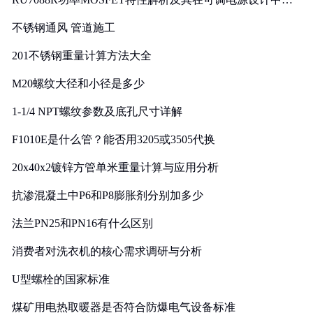
实践
不锈钢通风 管道施工
201不锈钢重量计算方法大全
M20螺纹大径和小径是多少
1-1/4 NPT螺纹参数及底孔尺寸详解
F1010E是什么管？能否用3205或3505代换
20x40x2镀锌方管单米重量计算与应用分析
抗渗混凝土中P6和P8膨胀剂分别加多少
法兰PN25和PN16有什么区别
消费者对洗衣机的核心需求调研与分析
U型螺栓的国家标准
煤矿用电热取暖器是否符合防爆电气设备标准