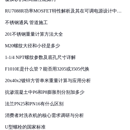
RU7088R功率MOSFET特性解析及其在可调电源设计中的
实践
不锈钢通风 管道施工
201不锈钢重量计算方法大全
M20螺纹大径和小径是多少
1-1/4 NPT螺纹参数及底孔尺寸详解
F1010E是什么管？能否用3205或3505代换
20x40x2镀锌方管单米重量计算与应用分析
抗渗混凝土中P6和P8膨胀剂分别加多少
法兰PN25和PN16有什么区别
消费者对洗衣机的核心需求调研与分析
U型螺栓的国家标准