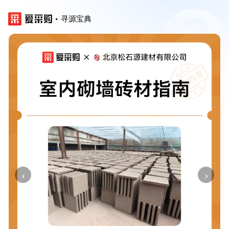
寻源宝典
‹
›